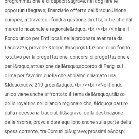
programmazione e di capacit&agrave; nel cogliere le
opportunit&agrave; finanziarie offerte dall&rsquo;Unione
europea, attraverso i fondi a gestione diretta, oltre che dal
mercato nazionale e regionale&rdquo;.<br /><br />Infine il
Fondo unico per Enti locali, nella proposta avanzata da
Lacorazza, prevede &ldquo;l&rsquo;istituzione di un fondo
rotativo per la progettazione, concorsi di progettazione e
per l&rsquo;attuazione dell&rsquo;accordo di Parigi sul
clima per favorire quella che abbiamo chiamato una
&ldquo;nuova 219 green&rdquo;.<br /><br />Nel Fondo
unico viene anche affrontato il tema dell&rsquo;utilizzo
delle royalties nel bilancio regionale che, &ldquo;a partire
dalla necessaria tracciabilit&agrave; della destinazione
delle risorse, prova a dare equilibrio anche sulla parte della
spesa corrente, tra Comuni pi&ugrave; prossimi e&nbsp;