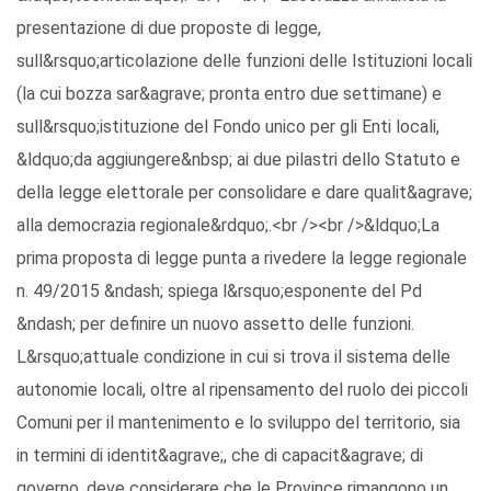
presentazione di due proposte di legge,
sull&rsquo;articolazione delle funzioni delle Istituzioni locali
(la cui bozza sar&agrave; pronta entro due settimane) e
sull&rsquo;istituzione del Fondo unico per gli Enti locali,
&ldquo;da aggiungere&nbsp; ai due pilastri dello Statuto e
della legge elettorale per consolidare e dare qualit&agrave;
alla democrazia regionale&rdquo;.<br /><br />&ldquo;La
prima proposta di legge punta a rivedere la legge regionale
n. 49/2015 &ndash; spiega l&rsquo;esponente del Pd
&ndash; per definire un nuovo assetto delle funzioni.
L&rsquo;attuale condizione in cui si trova il sistema delle
autonomie locali, oltre al ripensamento del ruolo dei piccoli
Comuni per il mantenimento e lo sviluppo del territorio, sia
in termini di identit&agrave;, che di capacit&agrave; di
governo, deve considerare che le Province rimangono un