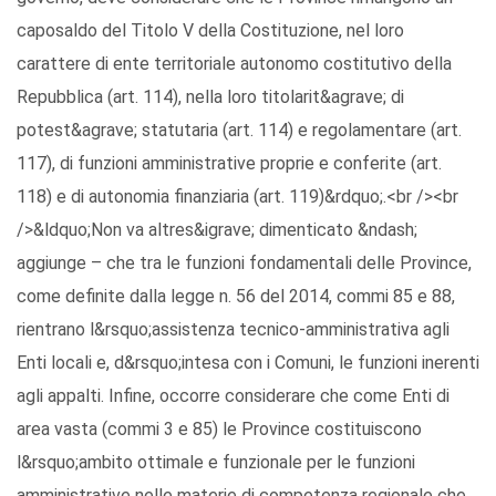
caposaldo del Titolo V della Costituzione, nel loro
carattere di ente territoriale autonomo costitutivo della
Repubblica (art. 114), nella loro titolarit&agrave; di
potest&agrave; statutaria (art. 114) e regolamentare (art.
117), di funzioni amministrative proprie e conferite (art.
118) e di autonomia finanziaria (art. 119)&rdquo;.<br /><br
/>&ldquo;Non va altres&igrave; dimenticato &ndash;
aggiunge – che tra le funzioni fondamentali delle Province,
come definite dalla legge n. 56 del 2014, commi 85 e 88,
rientrano l&rsquo;assistenza tecnico-amministrativa agli
Enti locali e, d&rsquo;intesa con i Comuni, le funzioni inerenti
agli appalti. Infine, occorre considerare che come Enti di
area vasta (commi 3 e 85) le Province costituiscono
l&rsquo;ambito ottimale e funzionale per le funzioni
amministrative nelle materie di competenza regionale che