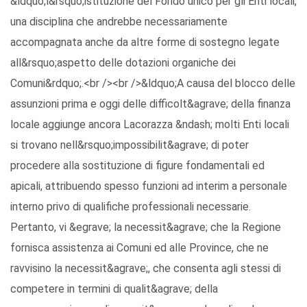
&ldquo;l&rsquo;istituzione del Fondo unico per gli Enti locali,
una disciplina che andrebbe necessariamente
accompagnata anche da altre forme di sostegno legate
all&rsquo;aspetto delle dotazioni organiche dei
Comuni&rdquo;.<br /><br />&ldquo;A causa del blocco delle
assunzioni prima e oggi delle difficolt&agrave; della finanza
locale aggiunge ancora Lacorazza &ndash; molti Enti locali
si trovano nell&rsquo;impossibilit&agrave; di poter
procedere alla sostituzione di figure fondamentali ed
apicali, attribuendo spesso funzioni ad interim a personale
interno privo di qualifiche professionali necessarie.
Pertanto, vi &egrave; la necessit&agrave; che la Regione
fornisca assistenza ai Comuni ed alle Province, che ne
ravvisino la necessit&agrave;, che consenta agli stessi di
competere in termini di qualit&agrave; della