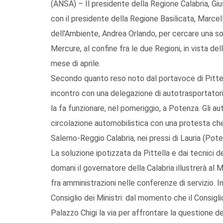
(ANSA) – Il presidente della Regione Calabria, Giu
con il presidente della Regione Basilicata, Marcell
dell'Ambiente, Andrea Orlando, per cercare una solu
Mercure, al confine fra le due Regioni, in vista de
mese di aprile.
Secondo quanto reso noto dal portavoce di Pittell
incontro con una delegazione di autotrasportatori
la fa funzionare, nel pomeriggio, a Potenza. Gli au
circolazione automobilistica con una protesta che
Salerno-Reggio Calabria, nei pressi di Lauria (Pote
La soluzione ipotizzata da Pittella e dai tecnici d
domani il governatore della Calabria illustrerà al M
fra amministrazioni nelle conferenze di servizio. I
Consiglio dei Ministri: dal momento che il Consigl
Palazzo Chigi la via per affrontare la questione de