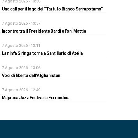
7 Agosto 2026 - 13:58
Una call per il logo del “Tartufo Bianco Serrapotamo”
7 Agosto 2026 - 13:57
Incontro tra il Presidente Bardi e l’on. Mattia
7 Agosto 2026 - 13:11
La ninfa Siringa torna a Sant’Ilario di Atella
7 Agosto 2026 - 13:06
Voci di libertà dall’Afghanistan
7 Agosto 2026 - 12:49
Majatica Jazz Festival a Ferrandina