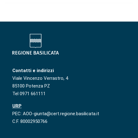
Contatti e indirizzi
Viale Vincenzo Verrastro, 4
85100 Potenza PZ
Tel 0971 661111
URP
PEC: AOO-giunta@cert.regione.basilicata.it
C.F. 80002950766