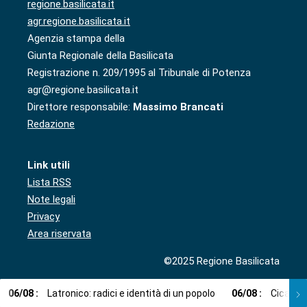
regione.basilicata.it
agr.regione.basilicata.it
Agenzia stampa della
Giunta Regionale della Basilicata
Registrazione n. 209/1995 al Tribunale di Potenza
agr@regione.basilicata.it
Direttore responsabile:
Massimo Brancati
Redazione
Link utili
Lista RSS
Note legali
Privacy
Area riservata
©2025 Regione Basilicata
06
/
08
:
Latronico: radici e identità di un popolo
06
/
08
:
Cicala: 