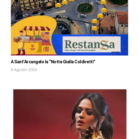
A Sant’Arcangelo la “Notte Gialla Coldiretti”
6 Agosto 2026