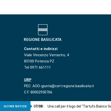
Contatti e indirizzi
Viale Vincenzo Verrastro, 4
85100 Potenza PZ
Tel 0971 661111
URP
PEC: AOO-giunta@cert.regione.basilicata.it
C.F. 80002950766
ULTIME NOTIZIE
07
/
08
:
Una call per il logo del “Tartufo Bianco