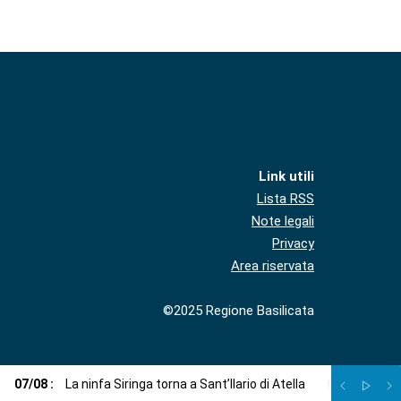
Link utili
Lista RSS
Note legali
Privacy
Area riservata
©2025 Regione Basilicata
07
/
08
:
La ninfa Siringa torna a Sant’Ilario di Atella
07
/
08
:
Voci