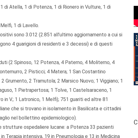
 di Atella, 1 di Potenza, 1 di Rionero in Vulture, 1 di
elfi, 1 di Lavello.
itivi sono 3.012 (2.851 all’ultimo aggiornamento a cui si
gono 4 guarigioni di residenti e 3 decessi) e di questi
duti (2 Spinoso, 12 Potenza, 4 Paterno, 4 Moliterno, 4
 Montemurro, 2 Pisticci; 4 Matera; 1 San Costantino
da; 2 Grumento, 2 Tramutola; 2 Marsico Nuovo; 1 Viggiano; 1
aguso, 1 Pietrapertosa; 1 Tolve, 1 Castelsaraceno, 1
in V.; 1 Latronico, 1 Melfi); 751 guariti ed altre 81
taliane che si trovano in isolamento in Basilicata e cittadini
ttaglio nel bollettino epidemiologico).
C
 strutture ospedaliere lucane: a Potenza 33 pazienti
8 in Terapia intensiva, 19 in Pneumologia e 13 in Medicina