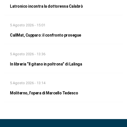
Latronico incontra la dottoressa Calabrò
5 Agosto 2026 - 15:01
CallMat, Cupparo: il confronto prosegue
5 Agosto 2026 - 13:36
In libreria “Il gitano in poltrona” di Lalinga
5 Agosto 2026 - 13:14
Moliterno, l’opera di Marcello Tedesco