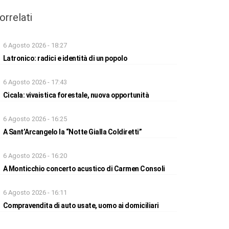
orrelati
6 Agosto 2026 - 18:27
Latronico: radici e identità di un popolo
6 Agosto 2026 - 17:43
Cicala: vivaistica forestale, nuova opportunità
6 Agosto 2026 - 16:25
A Sant’Arcangelo la “Notte Gialla Coldiretti”
6 Agosto 2026 - 16:20
A Monticchio concerto acustico di Carmen Consoli
6 Agosto 2026 - 16:11
Compravendita di auto usate, uomo ai domiciliari