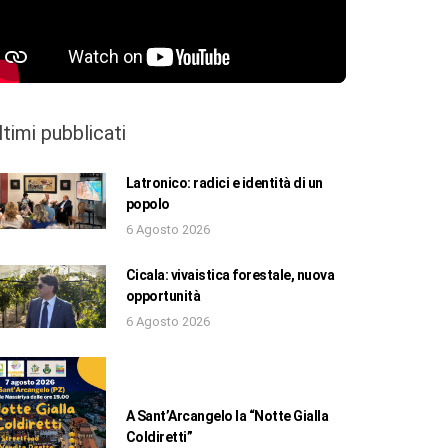
ltimi pubblicati
Latronico: radici e identità di un
popolo
6 Agosto 2026
Cicala: vivaistica forestale, nuova
opportunità
6 Agosto 2026
A Sant’Arcangelo la “Notte Gialla
Coldiretti”