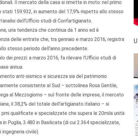
ionali. Il mercato della casa si rimette in moto: nel primo
o stati 159.932, in aumento del 17,9% rispetto allo stesso
nalisi dell’Ufficio studi di Confartigianato.
ttone, una tendenza che continua da 1 anno ed è
nzia delle entrate che, tra gennaio e marzo 2016, registra
U
allo stesso periodo dell’anno precedente.
 dei prezzi: a marzo 2016, fa rilevare l’Ufficio studi di
base annua.
amento anti-sismico e sicurezza sia del patrimonio
olarmente consistente al Sud – sottolinea Rosa Gentile,
ega al Mezzogiorno – sul fronte delle imprese, il mercato
ane, il 38,2% del totale dell’artigianato italiano – si
pmi qualificate e specializzate che supera le 20mila unità
in Puglia, 3.480 in Basilicata (di cui 2.364 specializzate,
i ingegneria civile).