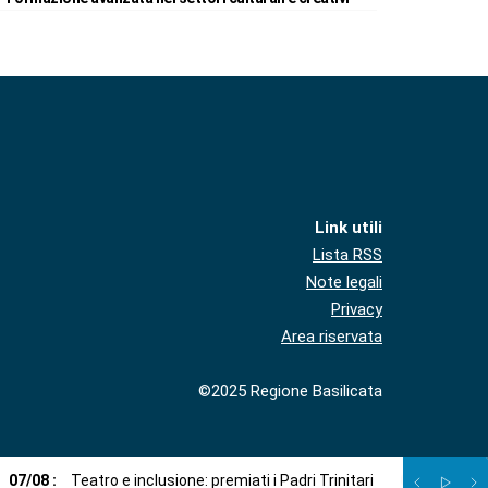
Link utili
Lista RSS
Note legali
Privacy
Area riservata
©2025 Regione Basilicata
07
/
08
:
Teatro e inclusione: premiati i Padri Trinitari
07
/
08
:
Sto