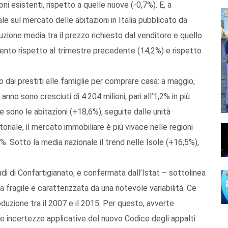
ni esistenti, rispetto a quelle nuove (-0,7%). E, a
le sul mercato delle abitazioni in Italia pubblicato da
duzione media tra il prezzo richiesto dal venditore e quello
mento rispetto al trimestre precedente (14,2%) e rispetto
 dai prestiti alle famiglie per comprare casa: a maggio,
nno sono cresciuti di 4.204 milioni, pari all’1,2% in più.
 sono le abitazioni (+18,6%), seguite dalle unità
oriale, il mercato immobiliare è più vivace nelle regioni
%. Sotto la media nazionale il trend nelle Isole (+16,5%),
udi di Confartigianato, e confermata dall’Istat – sottolinea
 fragile e caratterizzata da una notevole variabilità. Ce
oduzione tra il 2007 e il 2015. Per questo, avverte
le incertezze applicative del nuovo Codice degli appalti