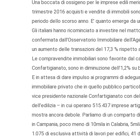
Una boccata di ossigeno per le imprese edili merid
trimestre 2016 acquisti e vendite di immobili son
periodo dello scorso anno. E’ quanto emerge da un’a
Gli italiani hanno ricominciato a investire nel ma
confermata dall’Osservatorio Immobiliare dell’Age
un aumento delle transazioni del 17,3 % rispetto 
Le compravendite immobiliari sono favorite dal calo
Confartigianato, sono in diminuzione dell’1,2% su 
E in attesa di dare impulso ai programmi di adegu
immobiliare privato che in quello pubblico partic
vice presidente nazionale Confartigianato con del
dell’edilizia – in cui operano 515.437 imprese artigi
mostra ancora debole. Parliamo di un comparto di 
in Campania, poco meno di 10mila in Calabria, 5mila 
1.075 di esclusiva attività di lavori per edifici, 41 d