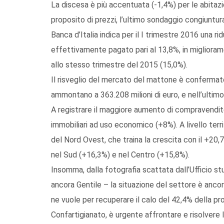
La discesa è più accentuata (-1,4%) per le abitazio
proposito di prezzi, l’ultimo sondaggio congiuntura
Banca d’Italia indica per il I trimestre 2016 una ri
effettivamente pagato pari al 13,8%, in migliora
allo stesso trimestre del 2015 (15,0%).
Il risveglio del mercato del mattone è confermato
ammontano a 363.208 milioni di euro, e nell’ultimo a
A registrare il maggiore aumento di compravendite
immobiliari ad uso economico (+8%). A livello territ
del Nord Ovest, che traina la crescita con il +20,7
nel Sud (+16,3%) e nel Centro (+15,8%).
Insomma, dalla fotografia scattata dall’Ufficio st
ancora Gentile – la situazione del settore è ancora
ne vuole per recuperare il calo del 42,4% della pr
Confartigianato, è urgente affrontare e risolvere 