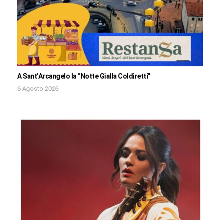
A Sant’Arcangelo la “Notte Gialla Coldiretti”
6 Agosto 2026