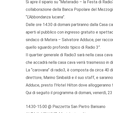
Si apre il sipario su “Materadio – la Festa di Radi
collaborazione della Banca Popolare del Mezzogio
“L’Abbondanza lucana”.
Dalle ore 14.30 di domani partiranno dalla Casa ca
aperti al pubblico con ingresso gratuito e spettaco
sindaco di Matera – Salvatore Adduce, per raccont
quello sguardo profondo tipico di Radio 3”.
Il quartier generale di Radio3 sarà nella casa cava 
che accadrà nella casa cava verrà trasmesso in d
La “carovana” di radio3, è composta da circa 40 di
direttore, Marino Sinibaldi e il suo staff, e sarann
Adduce, presto l’Hotel Hilton dove alloggeranno 
Qui di seguito il programma di domani, venerdì, 2
14.30-15.00 @ Piazzetta San Pietro Barisano