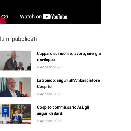
ltimi pubblicati
Cupparo su risorse, lavoro, energia
e sviluppo
8 Agosto 2026
Latronico: auguri all’Ambasciatore
Cospito
8 Agosto 2026
Cospito commissario Asi, gli
auguri di Bardi
8 Agosto 2026