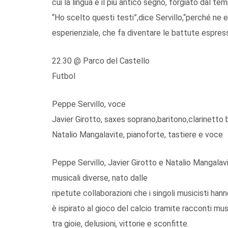
cui la lingua è il più antico segno, forgiato dal te
“Ho scelto questi testi”,dice Servillo,“perché ne
esperienziale, che fa diventare le battute espress
22.30 @ Parco del Castello
Futbol
Peppe Servillo, voce
Javier Girotto, saxes soprano,baritono,clarinetto b
Natalio Mangalavite, pianoforte, tastiere e voce
Peppe Servillo, Javier Girotto e Natalio Mangalavi
musicali diverse, nato dalle
ripetute collaborazioni che i singoli musicisti han
è ispirato al gioco del calcio tramite racconti music
tra gioie, delusioni, vittorie e sconfitte.