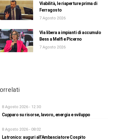
Viabilità, le riaperture prima di
Ferragosto
7 Agosto 2026
Via libera a impianti di accumulo
Bess a Melfi e Picerno
7 Agosto 2026
orrelati
8 Agosto 2026 - 12:30
Cupparo su risorse, lavoro, energia e sviluppo
8 Agosto 2026 - 08:02
Latronico: auguri all’Ambasciatore Cospito