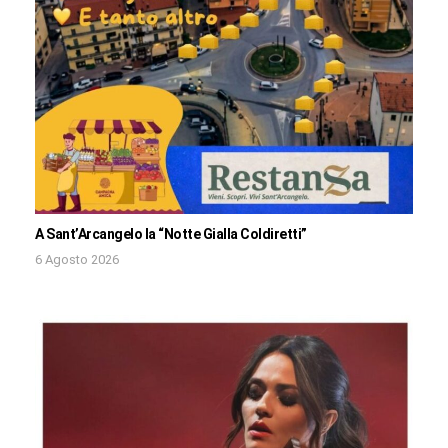
A Sant’Arcangelo la “Notte Gialla Coldiretti”
6 Agosto 2026