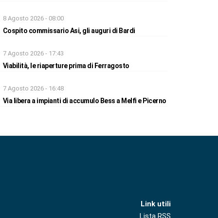
8 Agosto 2026 - 08:00
Cospito commissario Asi, gli auguri di Bardi
7 Agosto 2026 - 17:43
Viabilità, le riaperture prima di Ferragosto
7 Agosto 2026 - 16:48
Via libera a impianti di accumulo Bess a Melfi e Picerno
Link utili
Lista RSS