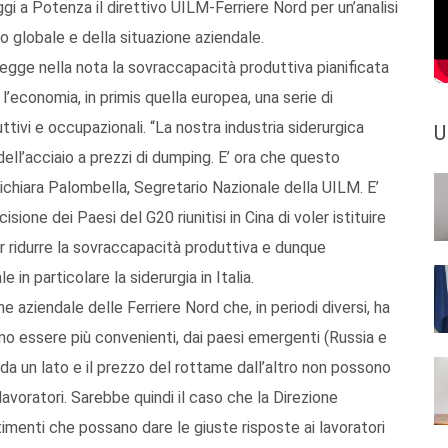
gi a Potenza il direttivo UILM-Ferriere Nord per un’analisi
lo globale e della situazione aziendale.
 legge nella nota la sovraccapacità produttiva pianificata
’economia, in primis quella europea, una serie di
ttivi e occupazionali. “La nostra industria siderurgica
U
dell’acciaio a prezzi di dumping. E’ ora che questo
dichiara Palombella, Segretario Nazionale della UILM. E’
ione dei Paesi del G20 riunitisi in Cina di voler istituire
r ridurre la sovraccapacità produttiva e dunque
e in particolare la siderurgia in Italia.
e aziendale delle Ferriere Nord che, in periodi diversi, ha
ano essere più convenienti, dai paesi emergenti (Russia e
 da un lato e il prezzo del rottame dall’altro non possono
avoratori. Sarebbe quindi il caso che la Direzione
timenti che possano dare le giuste risposte ai lavoratori