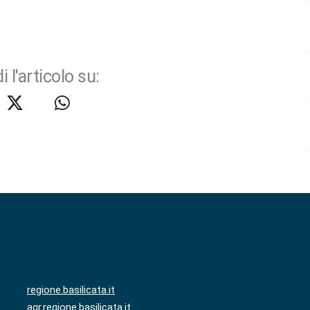
i l'articolo su:
regione.basilicata.it
agr.regione.basilicata.it