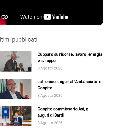
ltimi pubblicati
Cupparo su risorse, lavoro, energia
e sviluppo
8 Agosto 2026
Latronico: auguri all’Ambasciatore
Cospito
8 Agosto 2026
Cospito commissario Asi, gli
auguri di Bardi
8 Agosto 2026