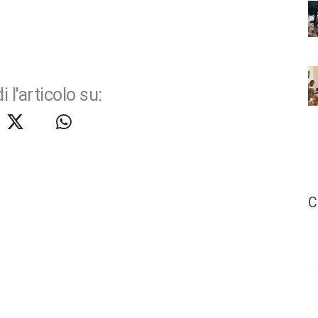
i l'articolo su:
C