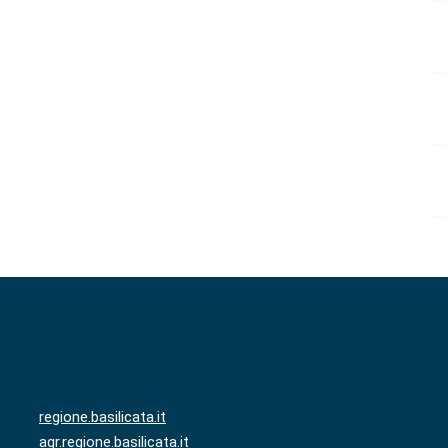
regione.basilicata.it
agr.regione.basilicata.it