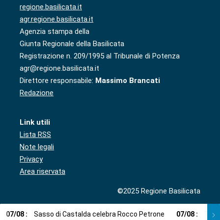
regione.basilicata.it
agr.regione.basilicata.it
Agenzia stampa della
Giunta Regionale della Basilicata
Registrazione n. 209/1995 al Tribunale di Potenza
agr@regione.basilicata.it
Direttore responsabile:
Massimo Brancati
Redazione
Link utili
Lista RSS
Note legali
Privacy
Area riservata
©2025 Regione Basilicata
07
/
08
:
Sasso di Castalda celebra Rocco Petrone
07
/
08
:
Teatr