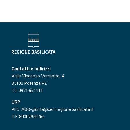
Contatti e indirizzi
Viale Vincenzo Verrastro, 4
85100 Potenza PZ
Tel 0971 661111
URP
PEC: AOO-giunta@cert.regione.basilicata.it
C.F. 80002950766