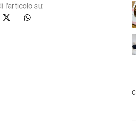
i l'articolo su:
C