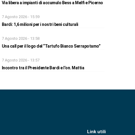
Via libera a impianti di accumulo Bess a Melfi e Picerno
7 Agosto 2026 - 15:59
Bardi: 1,6 milioni per i nostri beni culturali
7 Agosto 2026 - 13:58
Una call per il logo del “Tartufo Bianco Serrapotamo”
7 Agosto 2026 - 13:57
Incontro tra il Presidente Bardi e l’on. Mattia
Link utili