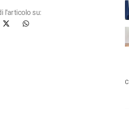
i l'articolo su:
C