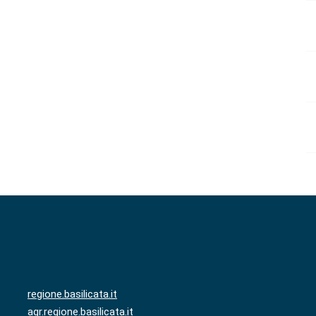
regione.basilicata.it
agr.regione.basilicata.it