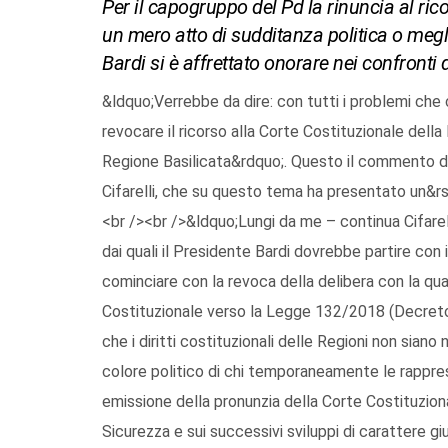
Per il capogruppo del Pd la rinuncia al ri
un mero atto di sudditanza politica o megli
Bardi si è affrettato onorare nei confronti 
&ldquo;Verrebbe da dire: con tutti i problemi che 
revocare il ricorso alla Corte Costituzionale del
Regione Basilicata&rdquo;. Questo il commento d
Cifarelli, che su questo tema ha presentato un&rsq
<br /><br />&ldquo;Lungi da me – continua Cifarelli 
dai quali il Presidente Bardi dovrebbe partire con 
cominciare con la revoca della delibera con la qua
Costituzionale verso la Legge 132/2018 (Decreto 
che i diritti costituzionali delle Regioni non sian
colore politico di chi temporaneamente le rappres
emissione della pronunzia della Corte Costituzion
Sicurezza e sui successivi sviluppi di carattere gi