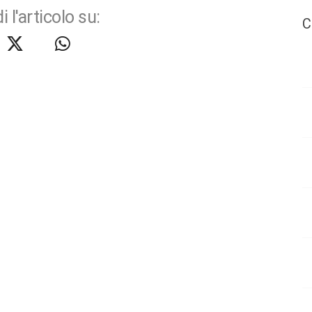
i l'articolo su:
C