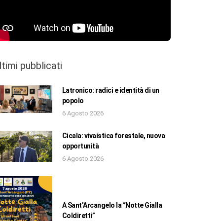
ltimi pubblicati
Latronico: radici e identità di un
popolo
6 Agosto 2026
Cicala: vivaistica forestale, nuova
opportunità
6 Agosto 2026
A Sant’Arcangelo la “Notte Gialla
Coldiretti”