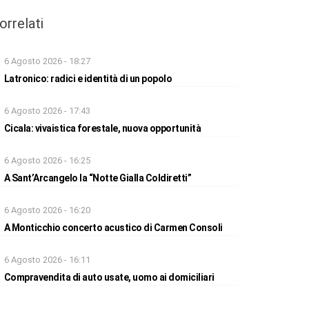
orrelati
6 Agosto 2026 - 18:27
Latronico: radici e identità di un popolo
6 Agosto 2026 - 17:43
Cicala: vivaistica forestale, nuova opportunità
6 Agosto 2026 - 16:25
A Sant’Arcangelo la “Notte Gialla Coldiretti”
6 Agosto 2026 - 16:20
A Monticchio concerto acustico di Carmen Consoli
6 Agosto 2026 - 16:11
Compravendita di auto usate, uomo ai domiciliari