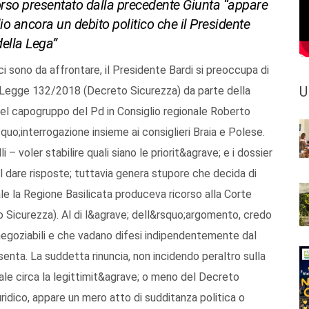
corso presentato dalla precedente Giunta “appare
o ancora un debito politico che il Presidente
della Lega”
ci sono da affrontare, il Presidente Bardi si preoccupa di
U
la Legge 132/2018 (Decreto Sicurezza) da parte della
el capogruppo del Pd in Consiglio regionale Roberto
uo;interrogazione insieme ai consiglieri Braia e Polese.
– voler stabilire quali siano le priorit&agrave; e i dossier
il dare risposte; tuttavia genera stupore che decida di
le la Regione Basilicata produceva ricorso alla Corte
Sicurezza). Al di l&agrave; dell&rsquo;argomento, credo
o negoziabili e che vadano difesi indipendentemente dal
enta. La suddetta rinuncia, non incidendo peraltro sulla
ale circa la legittimit&agrave; o meno del Decreto
uridico, appare un mero atto di sudditanza politica o