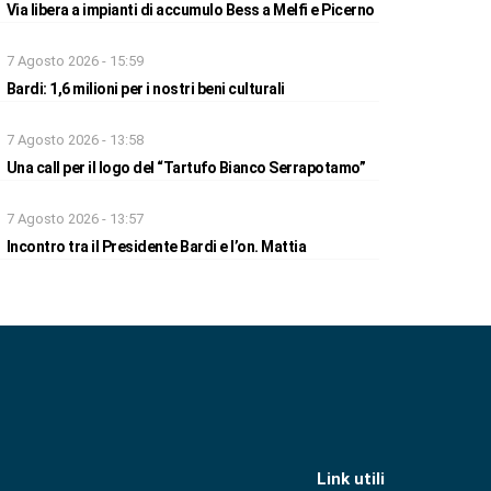
Via libera a impianti di accumulo Bess a Melfi e Picerno
7 Agosto 2026 - 15:59
Bardi: 1,6 milioni per i nostri beni culturali
7 Agosto 2026 - 13:58
Una call per il logo del “Tartufo Bianco Serrapotamo”
7 Agosto 2026 - 13:57
Incontro tra il Presidente Bardi e l’on. Mattia
Link utili