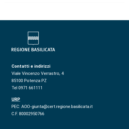
Contatti e indirizzi
Viale Vincenzo Verrastro, 4
85100 Potenza PZ
Tel 0971 661111
URP
PEC: AOO-giunta@cert.regione.basilicata.it
C.F. 80002950766