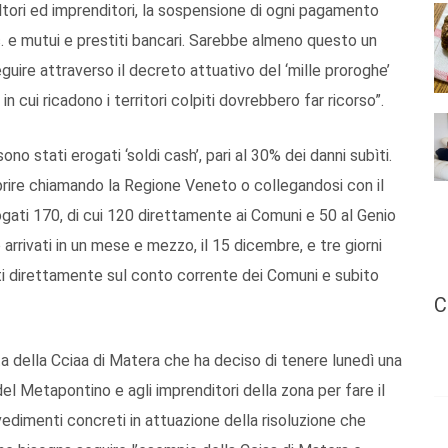
ori ed imprenditori, la sospensione di ogni pagamento
ecc. e mutui e prestiti bancari. Sarebbe almeno questo un
eguire attraverso il decreto attuativo del ‘mille proroghe’
n cui ricadono i territori colpiti dovrebbero far ricorso”.
sono stati erogati ‘soldi cash’, pari al 30% dei danni subìti.
prire chiamando la Regione Veneto o collegandosi con il
rogati 170, di cui 120 direttamente ai Comuni e 50 al Genio
o arrivati in un mese e mezzo, il 15 dicembre, e tre giorni
ti direttamente sul conto corrente dei Comuni e subito
C
ta della Cciaa di Matera che ha deciso di tenere lunedì una
el Metapontino e agli imprenditori della zona per fare il
edimenti concreti in attuazione della risoluzione che