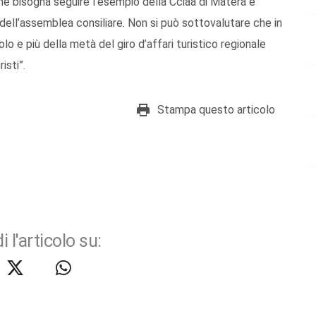
he bisogna seguire l’esempio della Cciaa di Matera e
ell’assemblea consiliare. Non si può sottovalutare che in
lo e più della metà del giro d’affari turistico regionale
isti”.
Stampa questo articolo
i l'articolo su: