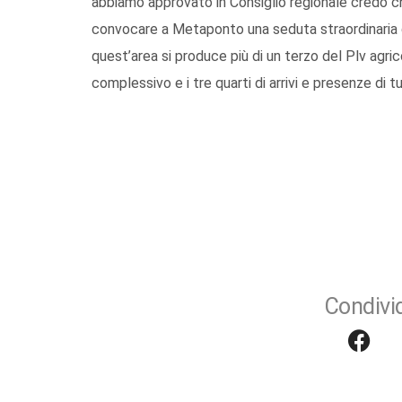
abbiamo approvato in Consiglio regionale credo c
convocare a Metaponto una seduta straordinaria d
quest’area si produce più di un terzo del Plv agrico
complessivo e i tre quarti di arrivi e presenze di tur
Condivid