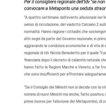
Per il consigliere regionale dell’Idv “se n
convocare a Metaponto una seduta straord
“A quattro settimane dall’evento alluvionale nel Me
senso di circolazione, del viadotto Calciano 2 sull
normalità. Hanno ragione i cittadini che sostengon
altri segni da parte del Governo nazionale, in pri
aggravando le condizioni economiche e di vita di am
regionale di Idv Nicola Benedetto per il quale “il 
finanziaria dopo il decreto di calamità naturale c
hanno fatto le Regioni Marche e Veneto, a far fron
che sono insufficienti per affrontare adeguatament
“Se il Consiglio dei Ministri non si decide con la s
nomina di nuovi Ministri ma anche, fatto positivo, 
prime risorse per l’alluvione del Metapontino, d