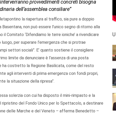
on interverranno provvedimenti concreti bisogna
inaria dell’assemblea consiliare”
tapontino la riapertura al traffico, sia pure a doppio
a Basentana, non può essere l’unico segno di ritorno alla
U
o il Comitato ‘Difendiamo le terre ioniche’ a rivendicare
mo luogo, per superare l’emergenza che si protrae
pi settori sociali”. E’ quanto sostiene il consigliere
primo limite da denunciare è l’assenza di una posta
he ha costretto la Regione Basilicata, come del resto
te agli interventi di prima emergenza con fondi propri,
e la situazione della ripresa”.
tessa solerzia con cui ha disposto il mini-rimpasto e la
il ripristino del Fondo Unico per lo Spettacolo, a destinare
i zone delle Marche e del Veneto – afferma Benedetto –