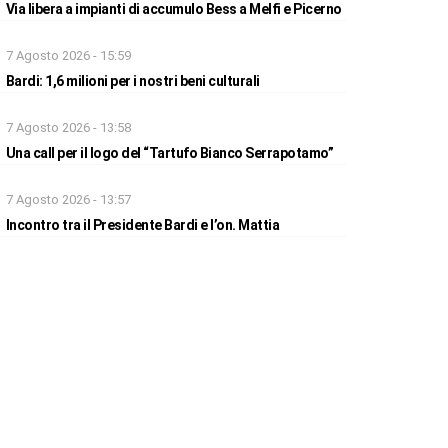
Via libera a impianti di accumulo Bess a Melfi e Picerno
7 Agosto 2026 - 15:59
Bardi: 1,6 milioni per i nostri beni culturali
7 Agosto 2026 - 13:58
Una call per il logo del “Tartufo Bianco Serrapotamo”
7 Agosto 2026 - 13:57
Incontro tra il Presidente Bardi e l’on. Mattia