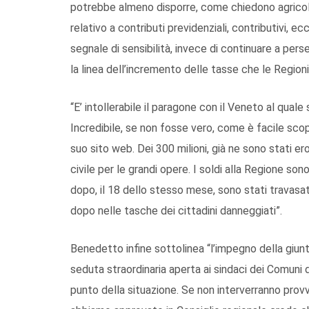
potrebbe almeno disporre, come chiedono agricolt
relativo a contributi previdenziali, contributivi, 
segnale di sensibilità, invece di continuare a pers
la linea dell’incremento delle tasse che le Regioni i
“E’ intollerabile il paragone con il Veneto al quale 
Incredibile, se non fosse vero, come è facile sco
suo sito web. Dei 300 milioni, già ne sono stati e
civile per le grandi opere. I soldi alla Regione son
dopo, il 18 dello stesso mese, sono stati travasa
dopo nelle tasche dei cittadini danneggiati”.
Benedetto infine sottolinea “l’impegno della giun
seduta straordinaria aperta ai sindaci dei Comuni d
punto della situazione. Se non interverranno provv