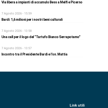
Via libera a impianti di accumulo Bess a Melfi e Picerno
7 Agosto 2026 - 15:59
Bardi: 1,6 milioni per i nostri beni culturali
7 Agosto 2026 - 13:58
Una call per il logo del “Tartufo Bianco Serrapotamo”
7 Agosto 2026 - 13:57
Incontro tra il Presidente Bardi e l’on. Mattia
Link utili