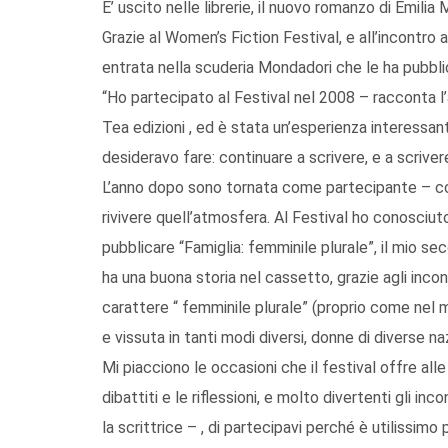
E’ uscito nelle librerie, il nuovo romanzo di Emili
Grazie al Women’s Fiction Festival, e all’incontro
entrata nella scuderia Mondadori che le ha pubblic
“Ho partecipato al Festival nel 2008 – racconta l’
Tea edizioni , ed è stata un’esperienza interess
desideravo fare: continuare a scrivere, e a scrive
L’anno dopo sono tornata come partecipante – con
rivivere quell’atmosfera. Al Festival ho conosciuto
pubblicare “Famiglia: femminile plurale”, il mio se
ha una buona storia nel cassetto, grazie agli incontr
carattere “ femminile plurale” (proprio come nel 
e vissuta in tanti modi diversi, donne di diverse naz
Mi piacciono le occasioni che il festival offre alle 
dibattiti e le riflessioni, e molto divertenti gli inco
la scrittrice – , di partecipavi perché è utilissimo