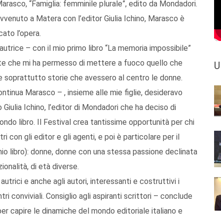
a Marasco, “Famiglia: femminile plurale”, edito da Mondadori.
 avvenuto a Matera con l’editor Giulia Ichino, Marasco è
ato l’opera.
autrice – con il mio primo libro “La memoria impossibile”
ante che mi ha permesso di mettere a fuoco quello che
U
re soprattutto storie che avessero al centro le donne.
tinua Marasco – , insieme alle mie figlie, desideravo
 Giulia Ichino, l’editor di Mondadori che ha deciso di
condo libro. Il Festival crea tantissime opportunità per chi
i con gli editor e gli agenti, e poi è particolare per il
mio libro): donne, donne con una stessa passione declinata
ionalità, di età diverse.
autrici e anche agli autori, interessanti e costruttivi i
ntri conviviali. Consiglio agli aspiranti scrittori – conclude
 per capire le dinamiche del mondo editoriale italiano e