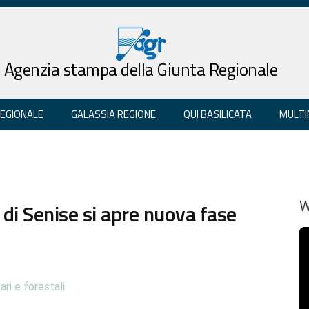
Agenzia stampa della Giunta Regionale
REGIONALE
GALASSIA REGIONE
QUI BASILICATA
MULTI
 di Senise si apre nuova fase
W
ari e forestali