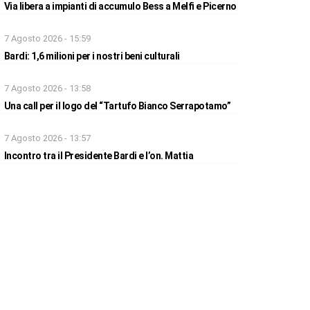
Via libera a impianti di accumulo Bess a Melfi e Picerno
7 Agosto 2026 - 15:59
Bardi: 1,6 milioni per i nostri beni culturali
7 Agosto 2026 - 13:58
Una call per il logo del “Tartufo Bianco Serrapotamo”
7 Agosto 2026 - 13:57
Incontro tra il Presidente Bardi e l’on. Mattia