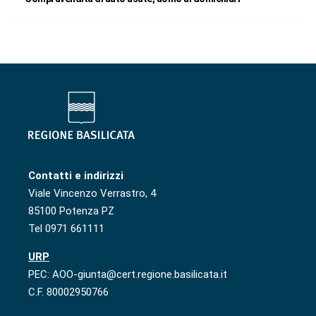
Contatti e indirizzi
Viale Vincenzo Verrastro, 4
85100 Potenza PZ
Tel 0971 661111
URP
PEC: AOO-giunta@cert.regione.basilicata.it
C.F. 80002950766