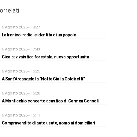
orrelati
6 Agosto 2026 - 18:27
Latronico: radici e identità di un popolo
6 Agosto 2026 - 17:43
Cicala: vivaistica forestale, nuova opportunità
6 Agosto 2026 - 16:25
A Sant’Arcangelo la “Notte Gialla Coldiretti”
6 Agosto 2026 - 16:20
A Monticchio concerto acustico di Carmen Consoli
6 Agosto 2026 - 16:11
Compravendita di auto usate, uomo ai domiciliari