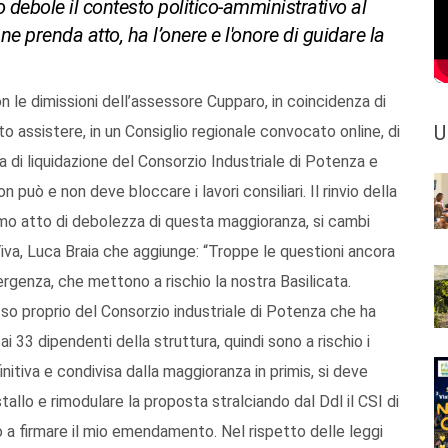
 debole il contesto politico-amministrativo al
e prenda atto, ha l’onere e l'onore di guidare la
on le dimissioni dell’assessore Cupparo, in coincidenza di
U
o assistere, in un Consiglio regionale convocato online, di
 di liquidazione del Consorzio Industriale di Potenza e
 può e non deve bloccare i lavori consiliari. Il rinvio della
timo atto di debolezza di questa maggioranza, si cambi
 Viva, Luca Braia che aggiunge: “Troppe le questioni ancora
rgenza, che mettono a rischio la nostra Basilicata.
asso proprio del Consorzio industriale di Potenza che ha
i 33 dipendenti della struttura, quindi sono a rischio i
initiva e condivisa dalla maggioranza in primis, si deve
allo e rimodulare la proposta stralciando dal Ddl il CSI di
lo a firmare il mio emendamento. Nel rispetto delle leggi