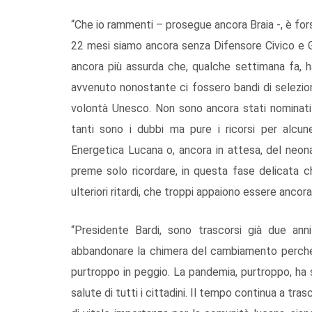
“Che io rammenti – prosegue ancora Braia -, è forse
22 mesi siamo ancora senza Difensore Civico e G
ancora più assurda che, qualche settimana fa, ha
avvenuto nonostante ci fossero bandi di selezion
volontà Unesco. Non sono ancora stati nominati 
tanti sono i dubbi ma pure i ricorsi per alcun
Energetica Lucana o, ancora in attesa, del neon
preme solo ricordare, in questa fase delicata 
ulteriori ritardi, che troppi appaiono essere ancora 
“Presidente Bardi, sono trascorsi già due ann
abbandonare la chimera del cambiamento perché 
purtroppo in peggio. La pandemia, purtroppo, ha s
salute di tutti i cittadini. Il tempo continua a tr