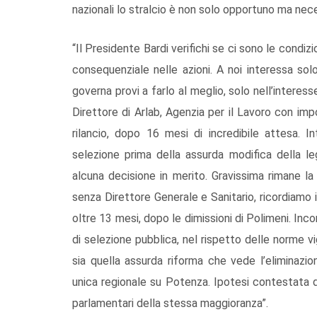
nazionali lo stralcio è non solo opportuno ma nec
“Il Presidente Bardi verifichi se ci sono le condi
consequenziale nelle azioni. A noi interessa sol
governa provi a farlo al meglio, solo nell’interes
Direttore di Arlab, Agenzia per il Lavoro con imp
rilancio, dopo 16 mesi di incredibile attesa. I
selezione prima della assurda modifica della l
alcuna decisione in merito. Gravissima rimane la
senza Direttore Generale e Sanitario, ricordiamo 
oltre 13 mesi, dopo le dimissioni di Polimeni. Inc
di selezione pubblica, nel rispetto delle norme v
sia quella assurda riforma che vede l’eliminazio
unica regionale su Potenza. Ipotesi contestata d
parlamentari della stessa maggioranza”.