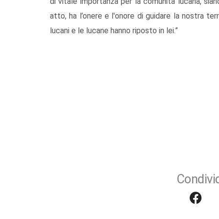
di vitale importanza per la comunità lucana, sia
atto, ha l’onere e l'onore di guidare la nostra ter
lucani e le lucane hanno riposto in lei.”
Condivid