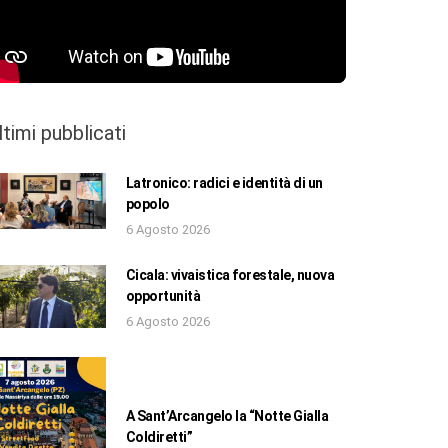
ltimi pubblicati
Latronico: radici e identità di un
popolo
6 Agosto 2026
Cicala: vivaistica forestale, nuova
opportunità
6 Agosto 2026
A Sant’Arcangelo la “Notte Gialla
Coldiretti”