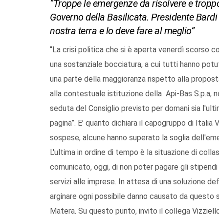
“Troppe le emergenze da risolvere e troppo
Governo della Basilicata. Presidente Bardi n
nostra terra e lo deve fare al meglio”
“La crisi politica che si è aperta venerdì scorso c
una sostanziale bocciatura, a cui tutti hanno potut
una parte della maggioranza rispetto alla proposta
alla contestuale istituzione della Api-Bas S.p.a, non
seduta del Consiglio previsto per domani sia l'ul
pagina”. E’ quanto dichiara il capogruppo di Italia
sospese, alcune hanno superato la soglia dell'eme
L'ultima in ordine di tempo è la situazione di coll
comunicato, oggi, di non poter pagare gli stipendi a
servizi alle imprese. In attesa di una soluzione def
arginare ogni possibile danno causato da questo st
Matera. Su questo punto, invito il collega Vizziel