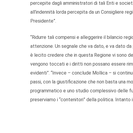
percepite dagli amministratori di tali Enti e soci
all’indennità lorda percepita da un Consigliere re
Presidente”.
“Ridurre tali compensi e alleggerire il bilancio re
attenzione. Un segnale che va dato, e va dato da pa
è lecito credere che in questa Regione vi sono del
vengono toccati e i diritti non possano essere ri
evidenti”. “Invece – conclude Mollica – si contin
passi, con la giustificazione che non basta una m
programmatico e uno studio complessivo delle funzi
preserviamo i “contenitori” della politica. Intanto 