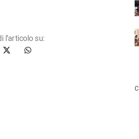
i l'articolo su:
C