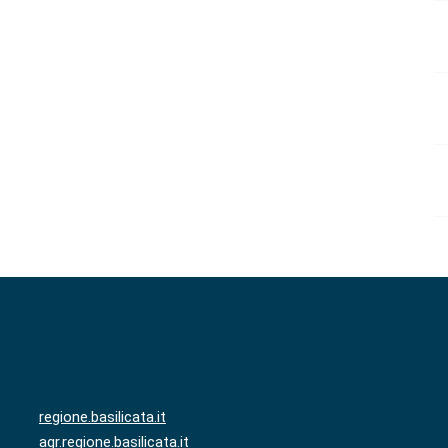
regione.basilicata.it
agr.regione.basilicata.it