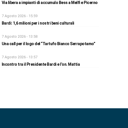
Via libera a impianti di accumulo Bess a Melfi e Picerno
7 Agosto 2026 - 15:59
Bardi: 1,6 milioni per i nostri beni culturali
7 Agosto 2026 - 13:58
Una call per il logo del “Tartufo Bianco Serrapotamo”
7 Agosto 2026 - 13:57
Incontro tra il Presidente Bardi e l’on. Mattia