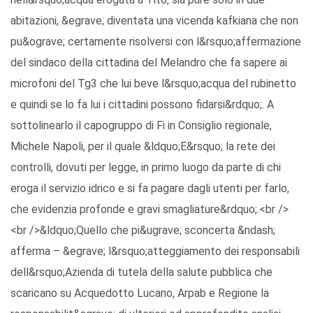
abitazioni, &egrave; diventata una vicenda kafkiana che non
pu&ograve; certamente risolversi con l&rsquo;affermazione
del sindaco della cittadina del Melandro che fa sapere ai
microfoni del Tg3 che lui beve l&rsquo;acqua del rubinetto
e quindi se lo fa lui i cittadini possono fidarsi&rdquo;. A
sottolinearlo il capogruppo di Fi in Consiglio regionale,
Michele Napoli, per il quale &ldquo;E&rsquo; la rete dei
controlli, dovuti per legge, in primo luogo da parte di chi
eroga il servizio idrico e si fa pagare dagli utenti per farlo,
che evidenzia profonde e gravi smagliature&rdquo;.<br />
<br />&ldquo;Quello che pi&ugrave; sconcerta &ndash;
afferma – &egrave; l&rsquo;atteggiamento dei responsabili
dell&rsquo;Azienda di tutela della salute pubblica che
scaricano su Acquedotto Lucano, Arpab e Regione la