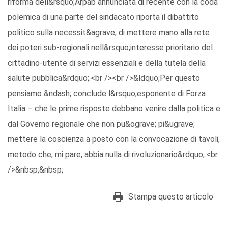
riforma dell&rsquo;Arpab annunciata di recente con la coda
polemica di una parte del sindacato riporta il dibattito
politico sulla necessit&agrave; di mettere mano alla rete
dei poteri sub-regionali nell&rsquo;interesse prioritario del
cittadino-utente di servizi essenziali e della tutela della
salute pubblica&rdquo;.<br /><br />&ldquo;Per questo
pensiamo &ndash; conclude l&rsquo;esponente di Forza
Italia – che le prime risposte debbano venire dalla politica e
dal Governo regionale che non pu&ograve; pi&ugrave;
mettere la coscienza a posto con la convocazione di tavoli,
metodo che, mi pare, abbia nulla di rivoluzionario&rdquo;.<br
/>&nbsp;&nbsp;
Stampa questo articolo