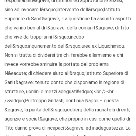
responsabilit&agrave; di ulteriori ed approfondite analisi,
sino ad invocare l&rsquo;intervento dell&rsquo;Istituto
Superiore di Sanit&agrave;. La questione ha assunto aspetti
che vanno ben al di l&agrave; della comunit&agrave; di Tito
che vive da troppi anni l&rsquo;incubo
dell&rsquo;inquinamento dell&rsquo;area ex Liquichimica.
Non si tratta di dividersi tra chi farebbe allarmismo e chi
invece vorrebbe sminuire la portata del problema.
N&eacute; di chiedere aiuto all&rsquo;Istituto Superiore di
Sanit&agrave; tenuto conto che disponiamo in regione di
strutture, uomini e mezzi adeguati&rdquo;.<br /><br
/>&ldquo;Purtroppo &ndash; continua Napoli – questa
&egrave; la punta dell&rsquo;iceberg della ragnatela di enti,
agenzie e societ&agrave; che proprio in casi come quello di
Tito danno prova di incapacit&agrave; ed inadeguatezza. La