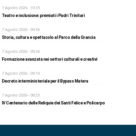
7 Agosto 2026 - 10:35
Teatro e inclusione: premiati i Padri Trinitari
7 Agosto 2026 - 09:36
Storia, cultura e spettacolo al Parco della Grancia
7 Agosto 2026 - 09:36
Formazione avanzata nei settori culturali e creativi
7 Agosto 2026 - 09:10
Decreto interministeriale per il Bypass Matera
7 Agosto 2026 - 08:25
IV Centenario delle Reliquie dei Santi Felice e Policarpo