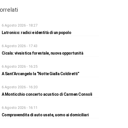
orrelati
6 Agosto 2026 - 18:27
Latronico: radici e identità di un popolo
6 Agosto 2026 - 17:43
Cicala: vivaistica forestale, nuova opportunità
6 Agosto 2026 - 16:25
A Sant’Arcangelo la “Notte Gialla Coldiretti”
6 Agosto 2026 - 16:20
A Monticchio concerto acustico di Carmen Consoli
6 Agosto 2026 - 16:11
Compravendita di auto usate, uomo ai domiciliari