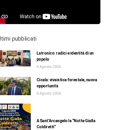
ltimi pubblicati
Latronico: radici e identità di un
popolo
6 Agosto 2026
Cicala: vivaistica forestale, nuova
opportunità
6 Agosto 2026
A Sant’Arcangelo la “Notte Gialla
Coldiretti”