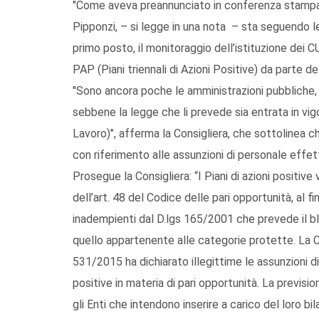
"Come aveva preannunciato in conferenza stampa, l
Pipponzi, – si legge in una nota – sta seguendo 
primo posto, il monitoraggio dell’istituzione dei C
PAP (Piani triennali di Azioni Positive) da parte d
"Sono ancora poche le amministrazioni pubbliche,
sebbene la legge che li prevede sia entrata in vig
Lavoro)", afferma la Consigliera, che sottolinea 
con riferimento alle assunzioni di personale effe
Prosegue la Consigliera: “I Piani di azioni positiv
dell’art. 48 del Codice delle pari opportunità, al fi
inadempienti dal D.lgs 165/2001 che prevede il b
quello appartenente alle categorie protette. La C
531/2015 ha dichiarato illegittime le assunzioni d
positive in materia di pari opportunità. La previsio
gli Enti che intendono inserire a carico del loro b