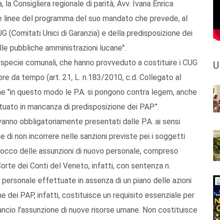
a Consigliera regionale di parità, Avv. Ivana Enrica
le linee del programma del suo mandato che prevede, al
UG (Comitati Unici di Garanzia) e della predisposizione dei
elle pubbliche amministrazioni lucane".
 specie comunali, che hanno provveduto a costituire i CUG
U
ore da tempo (art. 21, L. n.183/2010, c.d. Collegato al
che "in questo modo le P.A. si pongono contra legem, anche
ttuato in mancanza di predisposizione dei PAP”.
e vanno obbligatoriamente presentati dalle P.A. ai sensi
ne di non incorrere nelle sanzioni previste pei i soggetti
locco delle assunzioni di nuovo personale, compreso
orte dei Conti del Veneto, infatti, con sentenza n.
i personale effettuate in assenza di un piano delle azioni
ne dei PAP, infatti, costituisce un requisito essenziale per
ilancio l'assunzione di nuove risorse umane. Non costituisce