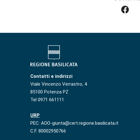
Contatti e indirizzi
Viale Vincenzo Verrastro, 4
85100 Potenza PZ
Tel 0971 661111
URP
PEC: AOO-giunta@cert.regione.basilicata.it
C.F. 80002950766