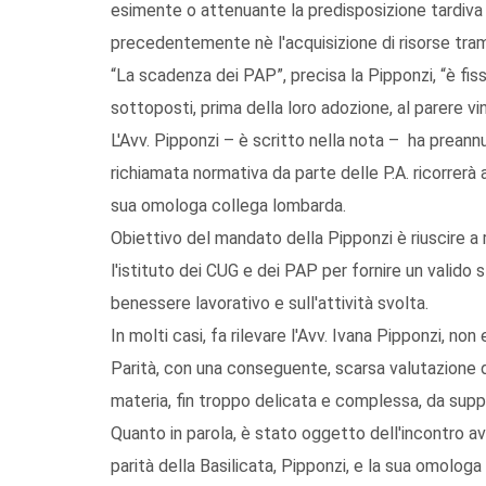
esimente o attenuante la predisposizione tardiva 
precedentemente nè l'acquisizione di risorse trami
“La scadenza dei PAP”, precisa la Pipponzi, “è fiss
sottoposti, prima della loro adozione, al parere vi
L'Avv. Pipponzi – è scritto nella nota – ha preann
richiamata normativa da parte delle P.A. ricorrerà
sua omologa collega lombarda.
Obiettivo del mandato della Pipponzi è riuscire a re
l'istituto dei CUG e dei PAP per fornire un valido 
benessere lavorativo e sull'attività svolta.
In molti casi, fa rilevare l'Avv. Ivana Pipponzi, no
Parità, con una conseguente, scarsa valutazione d
materia, fin troppo delicata e complessa, da suppo
Quanto in parola, è stato oggetto dell'incontro a
parità della Basilicata, Pipponzi, e la sua omologa 