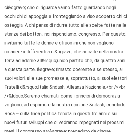
ci&ograve; che ci riguarda vanno fatte guardando negli
occhi chi ci appoggia e fronteggiando a viso scoperto chi ci
osteggia. A chi pensa di ridurre tutto alle scelte fatte nelle
stanze dei bottoni, noi rispondiamo: congresso. Per questo,
invitiamo tutte le donne e gli uomini che non vogliono
rimanere indifferenti a ci&ograve; che accade nella nostra
terra ad aderire all&rsquo;unico partito che, da quattro anni
a questa parte, &egrave; rimasto coerente a se stesso, ai
suoi valori, alle sue promesse e, soprattutto, ai suoi elettori:
Fratelli d&rsquo;Italia &ndash; Alleanza Nazionale.<br /><br
/>&ldquo;Saremo chiamati, come i principi di democrazia
vogliono, ad esprimere la nostra opinione &ndash; conclude
Rosa – sulla linea politica tenuta in questi tre anni e sui
nuovi futuri sviluppi che ci vedranno impegnati nei prossimi
mesi. Il congresso sar&agrave; preceduto da cinque