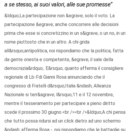
a se stesso, ai suoi valori, alle sue promesse”
&ldquo;La partecipazione non &egrave; solo il voto. La
partecipazione &egrave; anche concorrere alle decisioni
prima che esse si concretizzino in un s&igrave; o un no, in un
nome piuttosto che in un altro. A chi grida
all&rsquo;antipolitica, noi rispondiamo che la politica, fatta
da gente onesta e competente, &egrave; il sale della
democrazia&rdquo;. E&rsquo; quanto afferma il consigliere
regionale di Lb-Fdi Gianni Rosa annunciando che il
congresso di Fratelli d&rsquo;Italia &ndash; Alleanza
Nazionale si terr&agrave; l&rsquo;11 e il 12 novembre,
mentre il tesseramento per partecipare a pieno diritto
scede il prossimo 30 giugno.<br /><br />&ldquo;A chi pensa
che tutto possa ridursi ad un click dietro ad uno schermo
&ndash; afferma Rosa -, noi rispondiamo che le battaglie su