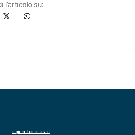
i l'articolo su:
regione.basilicata.it