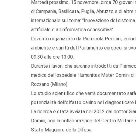
Martedì prossimo, 15 novembre, circa 70 giovani me
di Campania, Basilicata, Puglia, Abruzzo e di altre
internazionale sul tema: "Innovazione del sistema s
artificiale e all'informatica conoscitiva".
L'evento organizzato da Piernicola Pedicini, eu
ambiente e sanità del Parlamento europeo, si svol
09:30 alle ore 13:00.
Durante i lavori, che saranno introdotti da Piernic
medica dell'ospedale Humanitas Mater Domini di Ca
Rozzano (Milano).
Lo studio scientifico che verrà documentato sarà 
potenzialità dell’olfatto canino nel diagnosticare 
La ricerca è stata avviata nel 2012 dal dottor Gi
Domini, con la collaborazione del Centro Militare 
Stato Maggiore della Difesa.