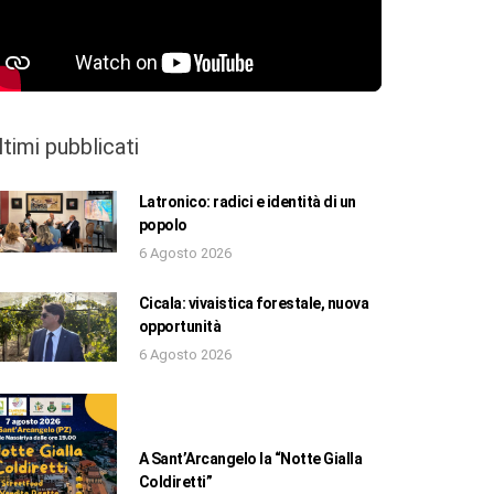
ltimi pubblicati
Latronico: radici e identità di un
popolo
6 Agosto 2026
Cicala: vivaistica forestale, nuova
opportunità
6 Agosto 2026
A Sant’Arcangelo la “Notte Gialla
Coldiretti”