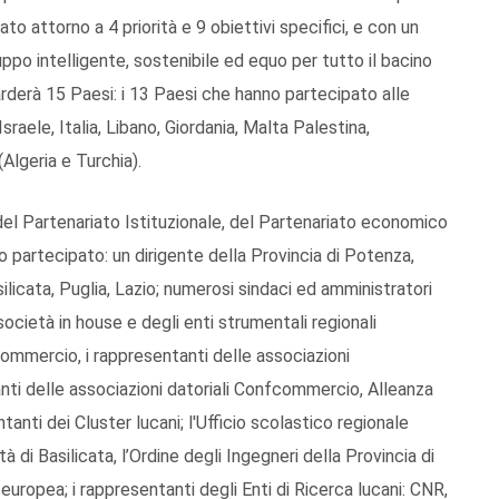
to attorno a 4 priorità e 9 obiettivi specifici, e con un
luppo intelligente, sostenibile ed equo per tutto il bacino
derà 15 Paesi: i 13 Paesi che hanno partecipato alle
Israele, Italia, Libano, Giordania, Malta Palestina,
Algeria e Turchia).
 del Partenariato Istituzionale, del Partenariato economico
o partecipato: un dirigente della Provincia di Potenza,
silicata, Puglia, Lazio; numerosi sindaci ed amministratori
società in house e degli enti strumentali regionali
Commercio, i rappresentanti delle associazioni
ti delle associazioni datoriali Confcommercio, Alleanza
ntanti dei Cluster lucani; l'Ufficio scolastico regionale
tà di Basilicata, l’Ordine degli Ingegneri della Provincia di
europea; i rappresentanti degli Enti di Ricerca lucani: CNR,