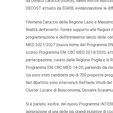
da Donato Larocca (EGRIB), hanno inoltre illustrat
DECOST attuato da EGRIB, evidenziandone le diffico
Filomena Caruccio della Regione Lazio e Massimo 
finalità dell’evento: fornire supporto alle Regioni i
programmazione e dell'imminente lancio delle ca
MED 2021/2027 (nuovo nome del Programma ENI 
scorso Programma ENI CBC MED 2014/2020, attrav
partecipazione, curato dalla Regione Puglia e la Re
Programma ENI CBC MED 14-20, partendo dai risulta
cui sono stati candidate più di 700 proposte proge
Nel dibattito sono intervenuti Raffaele Vitulli de
Cluster Lucano di Bioeconomia, Giovanni Scaramu
Si è parlato, inoltre, del nuovo Programma INT
generazione di una delle più grandi iniziative di 