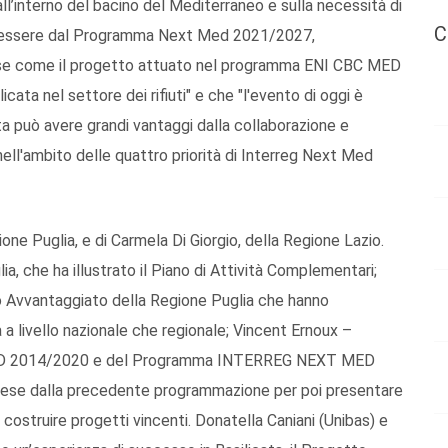
ll’interno del bacino del Mediterraneo e sulla necessità di
C
in essere dal Programma Next Med 2021/2027,
uose come il progetto attuato nel programma ENI CBC MED
cata nel settore dei rifiuti" e che "l'evento di oggi è
ta può avere grandi vantaggi dalla collaborazione e
ell'ambito delle quattro priorità di Interreg Next Med
ione Puglia, e di Carmela Di Giorgio, della Regione Lazio.
a, che ha illustrato il Piano di Attività Complementari;
 Avvantaggiato della Regione Puglia che hanno
 a livello nazionale che regionale; Vincent Ernoux –
MED 2014/2020 e del Programma INTERREG NEXT MED
prese dalla precedente programmazione per poi presentare
 costruire progetti vincenti. Donatella Caniani (Unibas) e