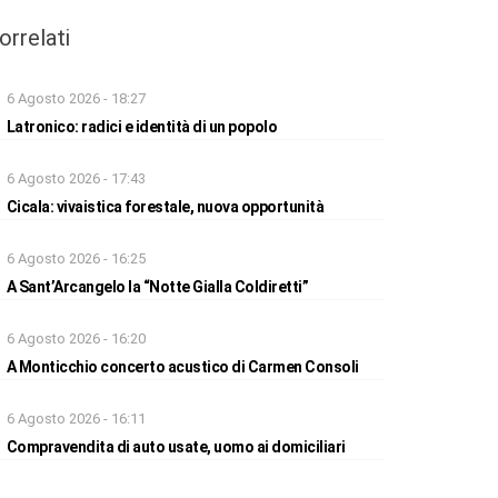
orrelati
6 Agosto 2026 - 18:27
Latronico: radici e identità di un popolo
6 Agosto 2026 - 17:43
Cicala: vivaistica forestale, nuova opportunità
6 Agosto 2026 - 16:25
A Sant’Arcangelo la “Notte Gialla Coldiretti”
6 Agosto 2026 - 16:20
A Monticchio concerto acustico di Carmen Consoli
6 Agosto 2026 - 16:11
Compravendita di auto usate, uomo ai domiciliari