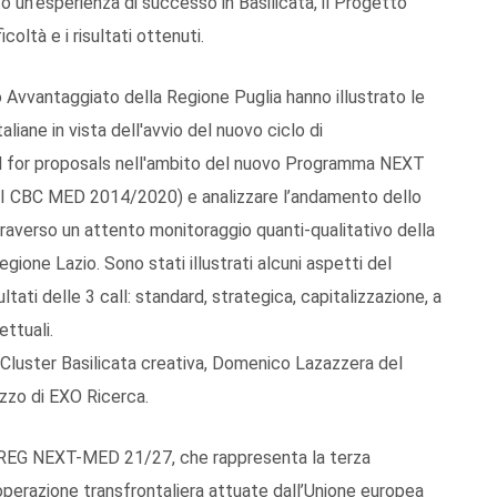
o un’esperienza di successo in Basilicata, il Progetto
ltà e i risultati ottenuti.
Avvantaggiato della Regione Puglia hanno illustrato le
taliane in vista dell'avvio del nuovo ciclo di
ll for proposals nell'ambito del nuovo Programma NEXT
CBC MED 2014/2020) e analizzare l’andamento dello
erso un attento monitoraggio quanti-qualitativo della
gione Lazio. Sono stati illustrati alcuni aspetti del
ti delle 3 call: standard, strategica, capitalizzazione, a
ttuali.
l Cluster Basilicata creativa, Domenico Lazazzera del
zzo di EXO Ricerca.
ERREG NEXT-MED 21/27, che rappresenta la terza
cooperazione transfrontaliera attuate dall’Unione europea