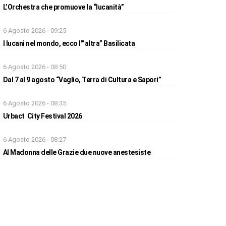
L’Orchestra che promuove la “lucanità”
6 Agosto 2026 - 09:25
I lucani nel mondo, ecco l'”altra” Basilicata
6 Agosto 2026 - 08:50
Dal 7 al 9 agosto “Vaglio, Terra di Cultura e Sapori”
6 Agosto 2026 - 08:35
Urbact City Festival 2026
6 Agosto 2026 - 08:27
Al Madonna delle Grazie due nuove anestesiste