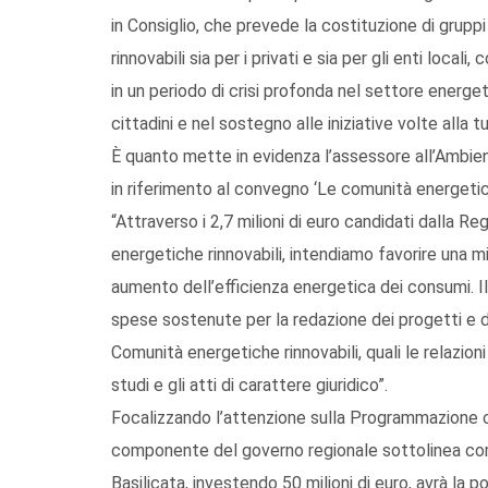
in Consiglio, che prevede la costituzione di grup
rinnovabili sia per i privati e sia per gli enti loca
in un periodo di crisi profonda nel settore energet
cittadini e nel sostegno alle iniziative volte alla 
È quanto mette in evidenza l’assessore all’Ambien
in riferimento al convegno ‘Le comunità energetich
“Attraverso i 2,7 milioni di euro candidati dalla R
energetiche rinnovabili, intendiamo favorire una m
aumento dell’efficienza energetica dei consumi. 
spese sostenute per la redazione dei progetti e 
Comunità energetiche rinnovabili, quali le relazioni 
studi e gli atti di carattere giuridico”.
Focalizzando l’attenzione sulla Programmazione co
componente del governo regionale sottolinea come,
Basilicata, investendo 50 milioni di euro, avrà la p