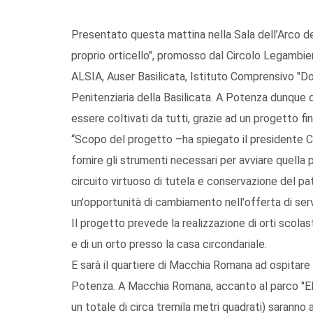
Presentato questa mattina nella Sala dell’Arco del
proprio orticello", promosso dal Circolo Legambi
ALSIA, Auser Basilicata, Istituto Comprensivo "D
Penitenziaria della Basilicata. A Potenza dunque ci
essere coltivati da tutti, grazie ad un progetto fi
“Scopo del progetto –ha spiegato il presidente C
fornire gli strumenti necessari per avviare quella p
circuito virtuoso di tutela e conservazione del pat
un'opportunità di cambiamento nell'offerta di servi
Il progetto prevede la realizzazione di orti scolas
e di un orto presso la casa circondariale.
E sarà il quartiere di Macchia Romana ad ospitare i
Potenza. A Macchia Romana, accanto al parco ''Elisa
un totale di circa tremila metri quadrati) saranno a