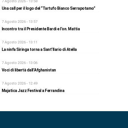
7 Agosto 2026 - 13:58
Una call per il logo del “Tartufo Bianco Serrapotamo”
7 Agosto 2026 - 13:57
Incontro tra il Presidente Bardi e l’on. Mattia
7 Agosto 2026 - 13:11
La ninfa Siringa torna a Sant’Ilario di Atella
7 Agosto 2026 - 13:06
Voci di libertà dall’Afghanistan
7 Agosto 2026 - 12:49
Majatica Jazz Festival a Ferrandina