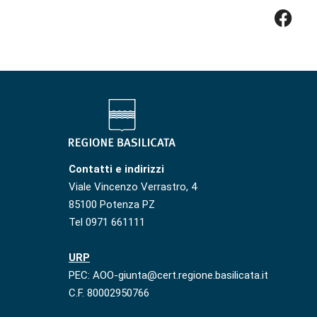
Contatti e indirizzi
Viale Vincenzo Verrastro, 4
85100 Potenza PZ
Tel 0971 661111
URP
PEC: AOO-giunta@cert.regione.basilicata.it
C.F. 80002950766