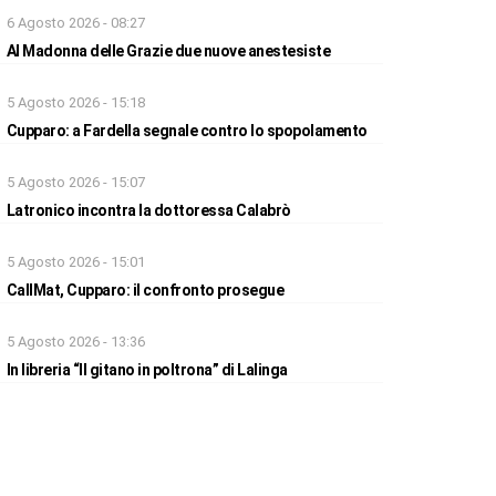
6 Agosto 2026 - 08:27
Al Madonna delle Grazie due nuove anestesiste
5 Agosto 2026 - 15:18
Cupparo: a Fardella segnale contro lo spopolamento
5 Agosto 2026 - 15:07
Latronico incontra la dottoressa Calabrò
5 Agosto 2026 - 15:01
CallMat, Cupparo: il confronto prosegue
5 Agosto 2026 - 13:36
In libreria “Il gitano in poltrona” di Lalinga