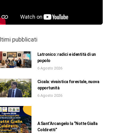
ltimi pubblicati
Latronico: radici e identità di un
popolo
6 Agosto 2026
Cicala: vivaistica forestale, nuova
opportunità
6 Agosto 2026
A Sant’Arcangelo la “Notte Gialla
Coldiretti”