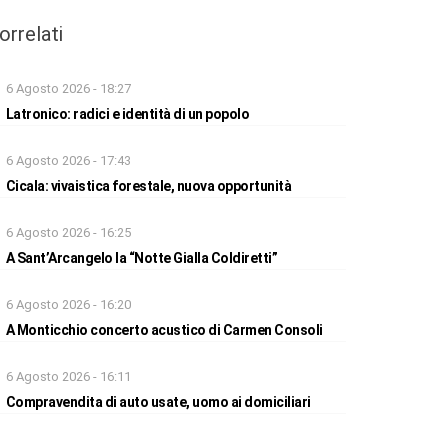
orrelati
6 Agosto 2026 - 18:27
Latronico: radici e identità di un popolo
6 Agosto 2026 - 17:43
Cicala: vivaistica forestale, nuova opportunità
6 Agosto 2026 - 16:25
A Sant’Arcangelo la “Notte Gialla Coldiretti”
6 Agosto 2026 - 16:20
A Monticchio concerto acustico di Carmen Consoli
6 Agosto 2026 - 16:11
Compravendita di auto usate, uomo ai domiciliari