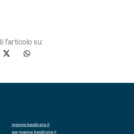
i l'articolo su:
regione.basilicata.it
agr.regione.basilicata.it