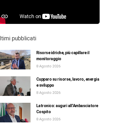
ltimi pubblicati
Risorse idriche, più capillare il
monitoraggio
8 Agosto 2026
Cupparo su risorse, lavoro, energia
e sviluppo
8 Agosto 2026
Latronico: auguri all’Ambasciatore
Cospito
8 Agosto 2026