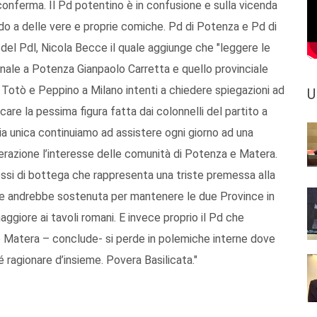
onferma. Il Pd potentino è in confusione e sulla vicenda
ndo a delle vere e proprie comiche. Pd di Potenza e Pd di
e del Pdl, Nicola Becce il quale aggiunge che "leggere le
nale a Potenza Gianpaolo Carretta e quello provinciale
 Totò e Peppino a Milano intenti a chiedere spiegazioni ad
U
care la pessima figura fatta dai colonnelli del partito a
cia unica continuiamo ad assistere ogni giorno ad una
erazione l’interesse delle comunità di Potenza e Matera.
essi di bottega che rappresenta una triste premessa alla
ce andrebbe sostenuta per mantenere le due Province in
ggiore ai tavoli romani. E invece proprio il Pd che
 Matera – conclude- si perde in polemiche interne dove
é ragionare d’insieme. Povera Basilicata."