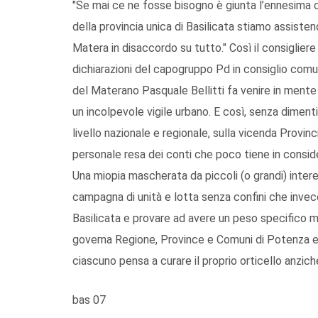
"Se mai ce ne fosse bisogno è giunta l’ennesima c
della provincia unica di Basilicata stiamo assiste
Matera in disaccordo su tutto." Così il consiglier
dichiarazioni del capogruppo Pd in consiglio comu
del Materano Pasquale Bellitti fa venire in mente
un incolpevole vigile urbano. E così, senza dimenti
livello nazionale e regionale, sulla vicenda Provin
personale resa dei conti che poco tiene in consid
Una miopia mascherata da piccoli (o grandi) inter
campagna di unità e lotta senza confini che inve
Basilicata e provare ad avere un peso specifico ma
governa Regione, Province e Comuni di Potenza e
ciascuno pensa a curare il proprio orticello anzich
bas 07