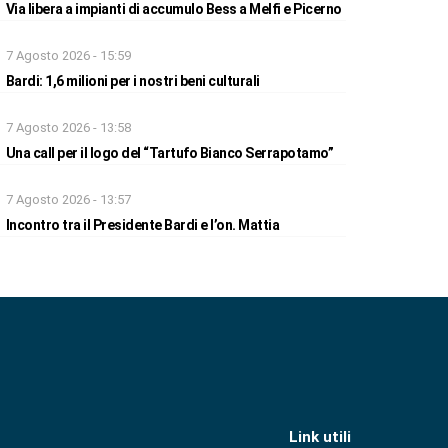
Via libera a impianti di accumulo Bess a Melfi e Picerno
7 Agosto 2026 - 15:59
Bardi: 1,6 milioni per i nostri beni culturali
7 Agosto 2026 - 13:58
Una call per il logo del “Tartufo Bianco Serrapotamo”
7 Agosto 2026 - 13:57
Incontro tra il Presidente Bardi e l’on. Mattia
Link utili