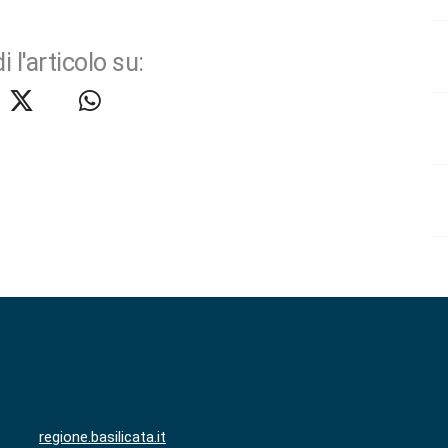
i l'articolo su:
regione.basilicata.it