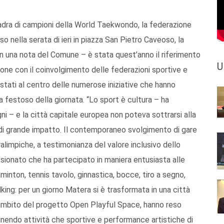
uadra di campioni della World Taekwondo, la federazione
so nella serata di ieri in piazza San Pietro Caveoso, la
in una nota del Comune – è stata quest’anno il riferimento
U
ione con il coinvolgimento delle federazioni sportive e
 stati al centro delle numerose iniziative che hanno
ma festoso della giornata. “Lo sport è cultura – ha
i – e la città capitale europea non poteva sottrarsi alla
 di grande impatto. Il contemporaneo svolgimento di gare
aralimpiche, a testimonianza del valore inclusivo dello
sionato che ha partecipato in maniera entusiasta alle
adminton, tennis tavolo, ginnastica, bocce, tiro a segno,
alking: per un giorno Matera si è trasformata in una città
ll’ambito del progetto Open Playful Space, hanno reso
unendo attività che sportive e performance artistiche di