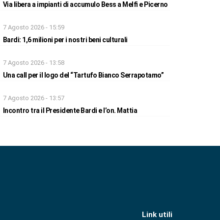
Via libera a impianti di accumulo Bess a Melfi e Picerno
7 Agosto 2026 - 15:59
Bardi: 1,6 milioni per i nostri beni culturali
7 Agosto 2026 - 13:58
Una call per il logo del “Tartufo Bianco Serrapotamo”
7 Agosto 2026 - 13:57
Incontro tra il Presidente Bardi e l’on. Mattia
Link utili