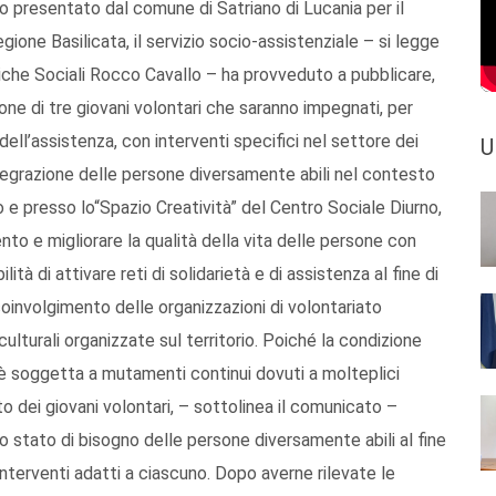
to presentato dal comune di Satriano di Lucania per il
ione Basilicata, il servizio socio-assistenziale – si legge
tiche Sociali Rocco Cavallo – ha provveduto a pubblicare,
ione di tre giovani volontari che saranno impegnati, per
dell’assistenza, con interventi specifici nel settore dei
U
ntegrazione delle persone diversamente abili nel contesto
io e presso lo“Spazio Creatività” del Centro Sociale Diurno,
nto e migliorare la qualità della vita delle persone con
ilità di attivare reti di solidarietà e di assistenza al fine di
 coinvolgimento delle organizzazioni di volontariato
 culturali organizzate sul territorio. Poiché la condizione
 è soggetta a mutamenti continui dovuti a molteplici
o dei giovani volontari, – sottolinea il comunicato –
o stato di bisogno delle persone diversamente abili al fine
e interventi adatti a ciascuno. Dopo averne rilevate le