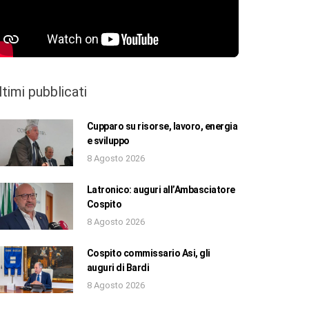
ltimi pubblicati
Cupparo su risorse, lavoro, energia
e sviluppo
8 Agosto 2026
Latronico: auguri all’Ambasciatore
Cospito
8 Agosto 2026
Cospito commissario Asi, gli
auguri di Bardi
8 Agosto 2026