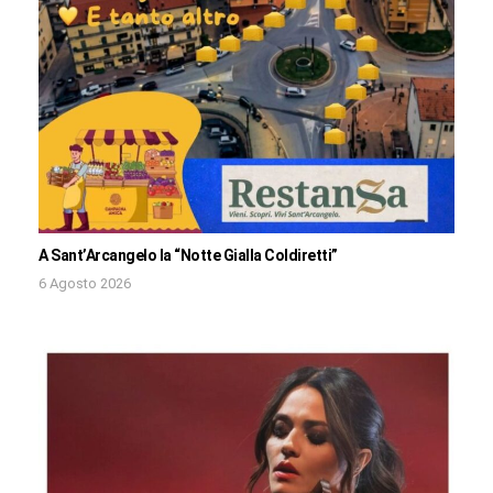
A Sant’Arcangelo la “Notte Gialla Coldiretti”
6 Agosto 2026