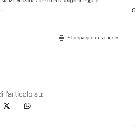
sionali, andando oltre i meri obblighi di legge e
i.
C
Stampa questo articolo
i l'articolo su: