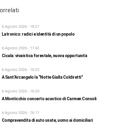
orrelati
6 Agosto 2026 - 18:27
Latronico: radici e identità di un popolo
6 Agosto 2026 - 17:43
Cicala: vivaistica forestale, nuova opportunità
6 Agosto 2026 - 16:25
A Sant’Arcangelo la “Notte Gialla Coldiretti”
6 Agosto 2026 - 16:20
A Monticchio concerto acustico di Carmen Consoli
6 Agosto 2026 - 16:11
Compravendita di auto usate, uomo ai domiciliari