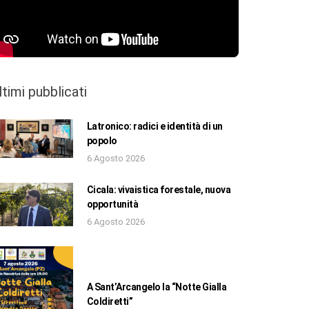
ltimi pubblicati
Latronico: radici e identità di un
popolo
6 Agosto 2026
Cicala: vivaistica forestale, nuova
opportunità
6 Agosto 2026
A Sant’Arcangelo la “Notte Gialla
Coldiretti”