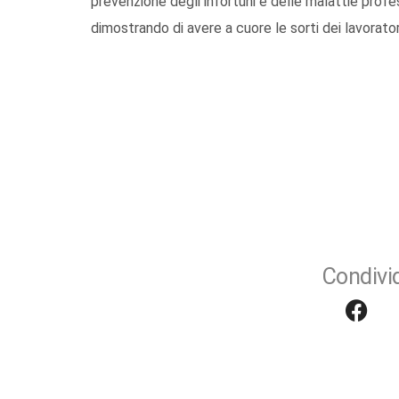
prevenzione degli infortuni e delle malattie profes
dimostrando di avere a cuore le sorti dei lavorator
Condivid