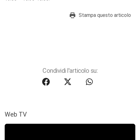
Stampa questo articolo
Condividi l'articolo su:
Web TV