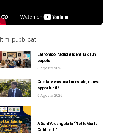
ltimi pubblicati
Latronico: radici e identità di un
popolo
6 Agosto 2026
Cicala: vivaistica forestale, nuova
opportunità
6 Agosto 2026
A Sant’Arcangelo la “Notte Gialla
Coldiretti”