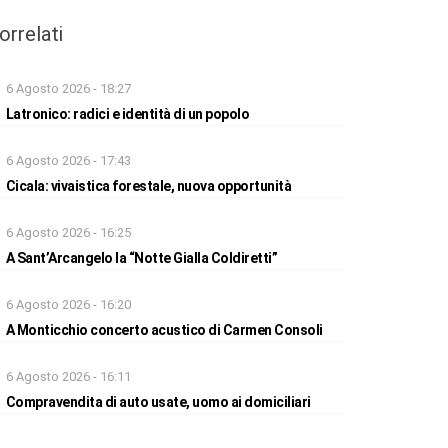
orrelati
6 Agosto 2026 - 18:27
Latronico: radici e identità di un popolo
6 Agosto 2026 - 17:43
Cicala: vivaistica forestale, nuova opportunità
6 Agosto 2026 - 16:25
A Sant’Arcangelo la “Notte Gialla Coldiretti”
6 Agosto 2026 - 16:20
A Monticchio concerto acustico di Carmen Consoli
6 Agosto 2026 - 16:11
Compravendita di auto usate, uomo ai domiciliari