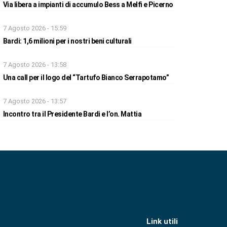
Via libera a impianti di accumulo Bess a Melfi e Picerno
7 Agosto 2026 - 15:59
Bardi: 1,6 milioni per i nostri beni culturali
7 Agosto 2026 - 13:58
Una call per il logo del “Tartufo Bianco Serrapotamo”
7 Agosto 2026 - 13:57
Incontro tra il Presidente Bardi e l’on. Mattia
Link utili