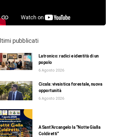
ltimi pubblicati
Latronico: radici e identità di un
popolo
6 Agosto 2026
Cicala: vivaistica forestale, nuova
opportunità
6 Agosto 2026
A Sant’Arcangelo la “Notte Gialla
Coldiretti”