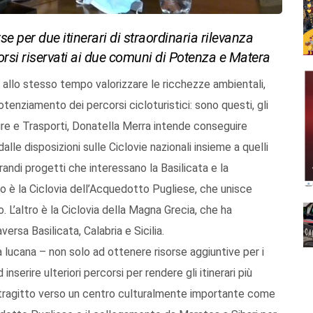
se per due itinerari di straordinaria rilevanza
rcorsi riservati ai due comuni di Potenza e Matera
 allo stesso tempo valorizzare le ricchezze ambientali,
potenziamento dei percorsi cicloturistici: sono questi, gli
ture e Trasporti, Donatella Merra intende conseguire
alle disposizioni sulle Ciclovie nazionali insieme a quelli
grandi progetti che interessano la Basilicata e la
mo è la Ciclovia dell’Acquedotto Pugliese, che unisce
. L’altro è la Ciclovia della Magna Grecia, che ha
ersa Basilicata, Calabria e Sicilia.
a lucana – non solo ad ottenere risorse aggiuntive per i
nserire ulteriori percorsi per rendere gli itinerari più
tragitto verso un centro culturalmente importante come