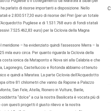
edotto Pugliese o il collegamento da Maratea a Sibari per
C
ha parlato di risorse importanti a disposizione. Nello
atali e 2.830.517,30 euro di risorse del Pnrr (per un totale
ell’Acquedotto Pugliese e di 1.531.768 euro di fondi statali
essivi 7.525.462,83 euro) per la Ciclovia della Magna
del meridione – ha evidenziato quindi l’assessore Merra – la
25 mila euro circa. Per quanto riguarda la Ciclovia della
a costa ionica da Mataponto e Nova siri alla Calabria e che
atea, Lagonegro, Castelluccio e Rotonda abbiamo ottenuto
renico e quindi a Maratea. La parte Ciclovia dell’Acquedotto
uppa oltre 81 chilometri che vanno da Rapone a Palazzo
nte, San Fele, Atella, Rionero in Vulture, Barile,
osiddetta “dolce” a cui la nostra Basilicata è vocata più di
 con questi progetti il giusto rilievo e la nostra