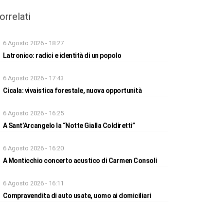
orrelati
6 Agosto 2026 - 18:27
Latronico: radici e identità di un popolo
6 Agosto 2026 - 17:43
Cicala: vivaistica forestale, nuova opportunità
6 Agosto 2026 - 16:25
A Sant’Arcangelo la “Notte Gialla Coldiretti”
6 Agosto 2026 - 16:20
A Monticchio concerto acustico di Carmen Consoli
6 Agosto 2026 - 16:11
Compravendita di auto usate, uomo ai domiciliari