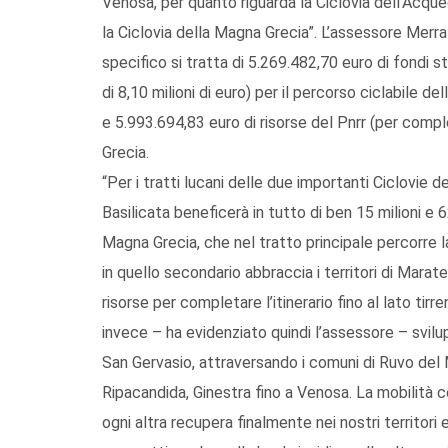
Venosa, per quanto riguarda la Ciclovia dell’Acqu
la Ciclovia della Magna Grecia”. L’assessore Merra 
specifico si tratta di 5.269.482,70 euro di fondi st
di 8,10 milioni di euro) per il percorso ciclabile d
e 5.993.694,83 euro di risorse del Pnrr (per compl
Grecia.
“Per i tratti lucani delle due importanti Ciclovie 
Basilicata beneficerà in tutto di ben 15 milioni e 6
Magna Grecia, che nel tratto principale percorre l
in quello secondario abbraccia i territori di Mar
risorse per completare l’itinerario fino al lato tir
invece – ha evidenziato quindi l’assessore – svil
San Gervasio, attraversando i comuni di Ruvo del Mo
Ripacandida, Ginestra fino a Venosa. La mobilità c
ogni altra recupera finalmente nei nostri territori e