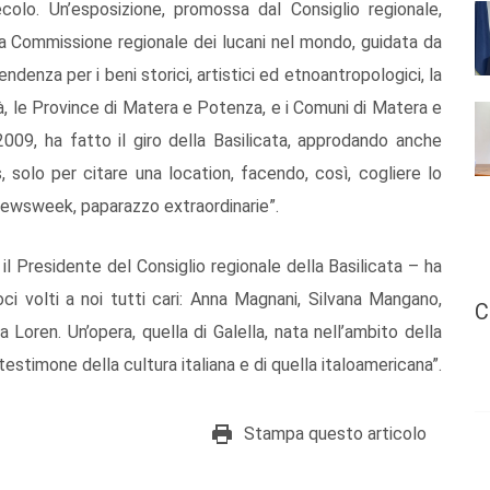
olo. Un’esposizione, promossa dal Consiglio regionale,
lla Commissione regionale dei lucani nel mondo, guidata da
ndenza per i beni storici, artistici ed etnoantropologici, la
tà, le Province di Matera e Potenza, e i Comuni di Matera e
009, ha fatto il giro della Basilicata, approdando anche
, solo per citare una location, facendo, così, cogliere lo
 Newsweek, paparazzo extraordinarie”.
l Presidente del Consiglio regionale della Basilicata – ha
ci volti a noi tutti cari: Anna Magnani, Silvana Mangano,
C
 Loren. Un’opera, quella di Galella, nata nell’ambito della
stimone della cultura italiana e di quella italoamericana”.
Stampa questo articolo