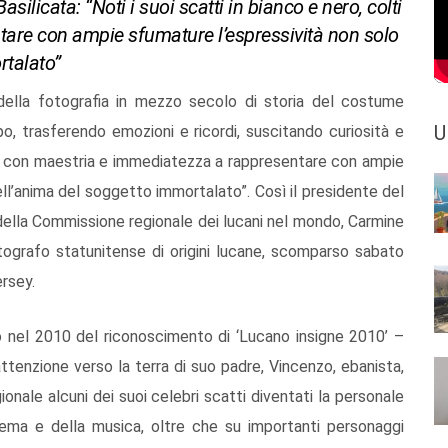
asilicata: “Noti i suoi scatti in bianco e nero, colti
are con ampie sfumature l’espressività non solo
rtalato”
della fotografia in mezzo secolo di storia del costume
U
, trasferendo emozioni e ricordi, suscitando curiosità e
olti con maestria e immediatezza a rappresentare con ampie
ll’anima del soggetto immortalato”. Così il presidente del
 della Commissione regionale dei lucani nel mondo, Carmine
 fotografo statunitense di origini lucane, scomparso sabato
ersey.
to nel 2010 del riconoscimento di ‘Lucano insigne 2010’ –
ttenzione verso la terra di suo padre, Vincenzo, ebanista,
onale alcuni dei suoi celebri scatti diventati la personale
cinema e della musica, oltre che su importanti personaggi