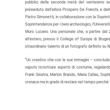
pubblici della seconda metà del ventesimo sec
presieduto dall’allora Prospero De Franchi, e da
Pietro Simonetti, in collaborazione con la Soprinte
Soprintendenza per i beni archeologici, l'Universi
Muro Lucano. Una personale che, a partire dal 2
all’estero, presso il College of Europe di Bruges
straordinario talento di un fotografo definito su
“Un creativo che con le sue immagini – conclude i
saputo ricostruire aspetti di costume, regalando
Frank Sinatra, Marlon Brando, Maria Callas, Sophia
cronaca ma in grado di restare nel tempo perché te