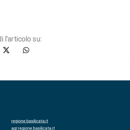
i l'articolo su:
regione.basilicata.it
agr.regione.basilicata.it