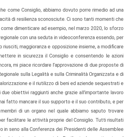
anche come Consiglio, abbiamo dovuto porre rimedio ad una
cità di resilienza sconosciute. Ci sono tanti momenti che
a: come dimenticare ad esempio, nel marzo 2020, lo sforzo
 regionale con una seduta in videoconferenza essendo, per
amo riusciti, maggioranza e opposizione insieme, a modificare
ettere in sicurezza il Consiglio e consentendo le azioni
ncora, mi piace ricordare l’approvazione di due proposte di
Regionale sulla Legalità e sulla Criminalità Organizzata e di
lorizzazione e il riutilizzo di beni ed aziende sequestrati e
di due obiettivi raggiunti anche grazie all’importante lavoro
 mai fatto mancare il suo supporto e il suo contributo, e per
i membri di un organo nel quale abbiamo saputo trovare
 facilitare le attività proprie del Consiglio. Tutti risultati
ro in seno alla Conferenza dei Presidenti delle Assemblee