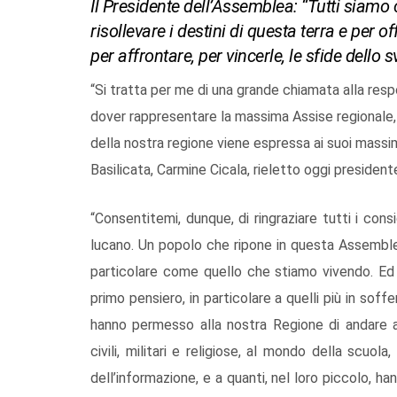
Il Presidente dell’Assemblea: “Tutti siam
risollevare i destini di questa terra e per o
per affrontare, per vincerle, le sfide dello s
“Si tratta per me di una grande chiamata alla respo
dover rappresentare la massima Assise regionale, 
della nostra regione viene espressa ai suoi massimi 
Basilicata, Carmine Cicala, rieletto oggi presiden
“Consentitemi, dunque, di ringraziare tutti i consi
lucano. Un popolo che ripone in questa Assembl
particolare come quello che stiamo vivendo. Ed è
primo pensiero, in particolare a quelli più in sof
hanno permesso alla nostra Regione di andare av
civili, militari e religiose, al mondo della scuo
dell’informazione, e a quanti, nel loro piccolo, 