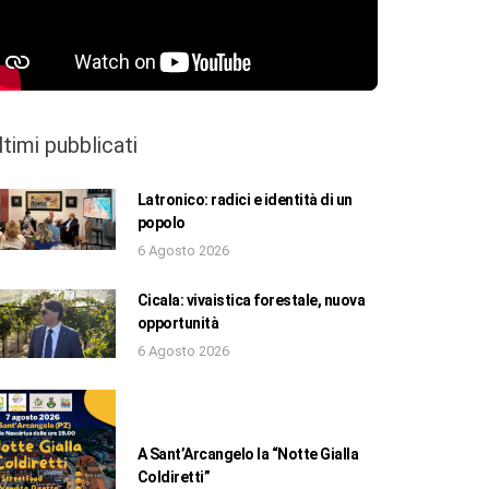
ltimi pubblicati
Latronico: radici e identità di un
popolo
6 Agosto 2026
Cicala: vivaistica forestale, nuova
opportunità
6 Agosto 2026
A Sant’Arcangelo la “Notte Gialla
Coldiretti”