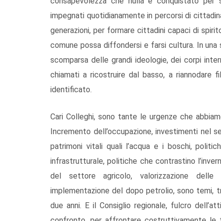
consapevolezza che nulla è conquistato per 
impegnati quotidianamente in percorsi di cittadin
generazioni, per formare cittadini capaci di spirit
comune possa diffondersi e farsi cultura. In una 
scomparsa delle grandi ideologie, dei corpi int
chiamati a ricostruire dal basso, a riannodare 
identificato.
Cari Colleghi, sono tante le urgenze che abbiam
Incremento dell’occupazione, investimenti nel se
patrimoni vitali quali l’acqua e i boschi, polit
infrastrutturale, politiche che contrastino l’inv
del settore agricolo, valorizzazione delle r
implementazione del dopo petrolio, sono temi, tra
due anni. E il Consiglio regionale, fulcro dell’at
confronto, per affrontare costruttivamente le t