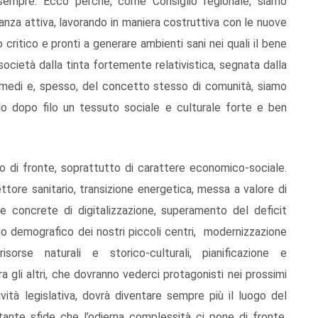
sempre. Ecco perché, come Consiglio regionale, siamo
anza attiva, lavorando in maniera costruttiva con le nuove
o critico e pronti a generare ambienti sani nei quali il bene
società dalla tinta fortemente relativistica, segnata dalla
ermedi e, spesso, del concetto stesso di comunità, siamo
filo dopo filo un tessuto sociale e culturale forte e ben
o di fronte, soprattutto di carattere economico-sociale.
ttore sanitario, transizione energetica, messa a valore di
iche concrete di digitalizzazione, superamento del deficit
erno demografico dei nostri piccoli centri, modernizzazione
isorse naturali e storico-culturali, pianificazione e
 gli altri, che dovranno vederci protagonisti nei prossimi
tività legislativa, dovrà diventare sempre più il luogo del
ante sfide che l’odierna complessità ci pone di fronte.