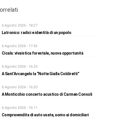
orrelati
6 Agosto 2026 - 18:27
Latronico: radici e identità di un popolo
6 Agosto 2026 - 17:43
Cicala: vivaistica forestale, nuova opportunità
6 Agosto 2026 - 16:25
A Sant’Arcangelo la “Notte Gialla Coldiretti”
6 Agosto 2026 - 16:20
A Monticchio concerto acustico di Carmen Consoli
6 Agosto 2026 - 16:11
Compravendita di auto usate, uomo ai domiciliari