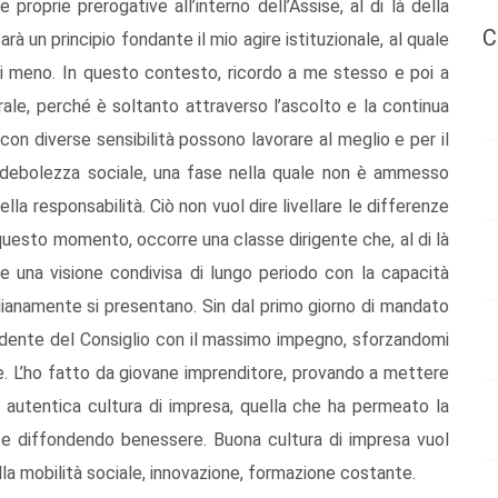
proprie prerogative all’interno dell’Assise, al di là della
C
à un principio fondante il mio agire istituzionale, al quale
i meno. In questo contesto, ricordo a me stesso e poi a
rale, perché è soltanto attraverso l’ascolto e la continua
 con diverse sensibilità possono lavorare al meglio e per il
 debolezza sociale, una fase nella quale non è ammesso
lla responsabilità. Ciò non vuol dire livellare le differenze
uesto momento, occorre una classe dirigente che, al di là
nire una visione condivisa di lungo periodo con la capacità
idianamente si presentano. Sin dal primo giorno di mandato
esidente del Consiglio con il massimo impegno, sforzandomi
le. L’ho fatto da giovane imprenditore, provando a mettere
na autentica cultura di impresa, quella che ha permeato la
o e diffondendo benessere. Buona cultura di impresa vuol
la mobilità sociale, innovazione, formazione costante.