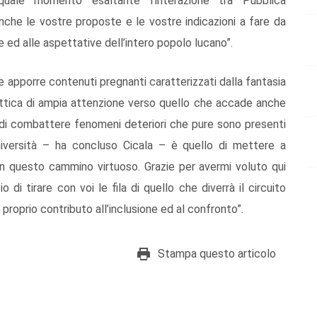
 quale momento esaltante l’interazione tra Pubblica
nche le vostre proposte e le vostre indicazioni a fare da
e ed alle aspettative dell’intero popolo lucano”.
e apporre contenuti pregnanti caratterizzati dalla fantasia
 ottica di ampia attenzione verso quello che accade anche
tà di combattere fenomeni deteriori che pure sono presenti
Università – ha concluso Cicala – è quello di mettere a
e in questo cammino virtuoso. Grazie per avermi voluto qui
 di tirare con voi le fila di quello che diverrà il circuito
proprio contributo all’inclusione ed al confronto”.
Stampa questo articolo