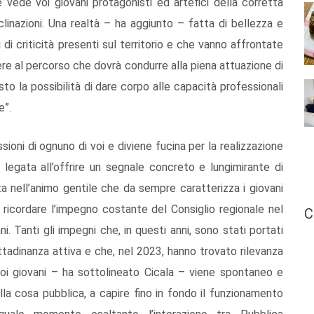
 vede voi giovani protagonisti ed artefici della corretta
clinazioni. Una realtà – ha aggiunto – fatta di bellezza e
 di criticità presenti sul territorio e che vanno affrontate
ere al percorso che dovrà condurre alla piena attuazione di
to la possibilità di dare corpo alle capacità professionali
e”.
sioni di ognuno di voi e diviene fucina per la realizzazione
legata all’offrire un segnale concreto e lungimirante di
a nell’animo gentile che da sempre caratterizza i giovani
, ricordare l’impegno costante del Consiglio regionale nel
C
i. Tanti gli impegni che, in questi anni, sono stati portati
ittadinanza attiva e che, nel 2023, hanno trovato rilevanza
voi giovani – ha sottolineato Cicala – viene spontaneo e
lla cosa pubblica, a capire fino in fondo il funzionamento