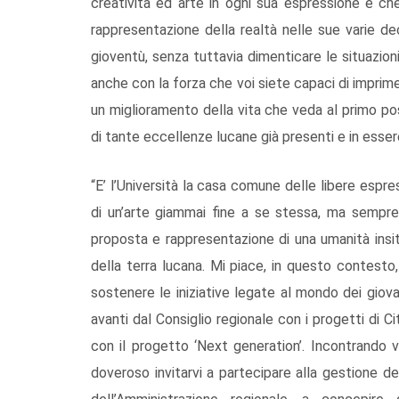
creatività ed arte in ogni sua espressione e che
rappresentazione della realtà nelle sue varie de
gioventù, senza tuttavia dimenticare le situazioni
anche con la forza che voi siete capaci di imprim
un miglioramento della vita che veda al primo pos
di tante eccellenze lucane già presenti e in esser
“E’ l’Università la casa comune delle libere espres
di un’arte giammai fine a se stessa, ma sempre 
proposta e rappresentazione di una umanità insit
della terra lucana. Mi piace, in questo contesto
sostenere le iniziative legate al mondo dei giovan
avanti dal Consiglio regionale con i progetti di C
con il progetto ‘Next generation’. Incontrando 
doveroso invitarvi a partecipare alla gestione de