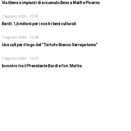
Via libera a impianti di accumulo Bess a Melfi e Picerno
7 Agosto 2026 - 15:59
Bardi: 1,6 milioni per i nostri beni culturali
7 Agosto 2026 - 13:58
Una call per il logo del “Tartufo Bianco Serrapotamo”
7 Agosto 2026 - 13:57
Incontro tra il Presidente Bardi e l’on. Mattia