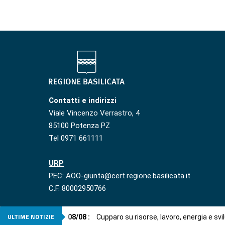
Contatti e indirizzi
Viale Vincenzo Verrastro, 4
85100 Potenza PZ
Tel 0971 661111
URP
PEC: AOO-giunta@cert.regione.basilicata.it
C.F. 80002950766
ULTIME NOTIZIE
08
/
08
:
Cupparo su risorse, lavoro, energia e svi