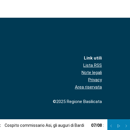
Link utili
Lista RSS
Note legali
Privacy
Area riservata
©2025 Regione Basilicata
:
Cospito commissario Asi, gli auguri di Bardi
07
/
08
:
Viabilità, l