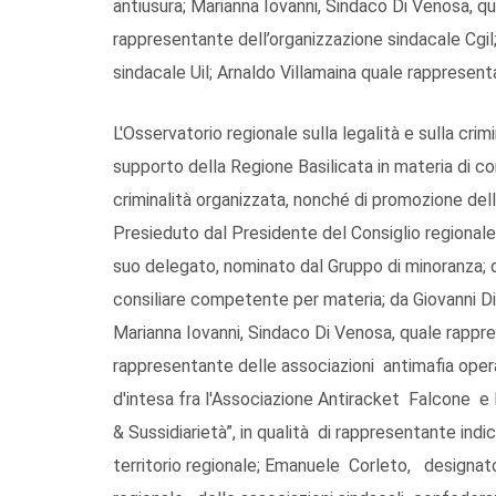
antiusura; Marianna Iovanni, Sindaco Di Venosa, 
rappresentante dell’organizzazione sindacale Cgi
sindacale Uil; Arnaldo Villamaina quale rappresenta
L'Osservatorio regionale sulla legalità e sulla cri
supporto della Regione Basilicata in materia di c
criminalità organizzata, nonché di promozione della
Presieduto dal Presidente del Consiglio regionale
suo delegato, nominato dal Gruppo di minoranza; 
consiliare competente per materia; da Giovanni Di
Marianna Iovanni, Sindaco Di Venosa, quale rappr
rappresentante delle associazioni antimafia opera
d'intesa fra l'Associazione Antiracket Falcone e B
& Sussidiarietà”, in qualità di rappresentante indi
territorio regionale; Emanuele Corleto, designa