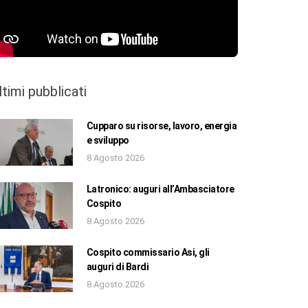
ltimi pubblicati
Cupparo su risorse, lavoro, energia
e sviluppo
8 Agosto 2026
Latronico: auguri all’Ambasciatore
Cospito
8 Agosto 2026
Cospito commissario Asi, gli
auguri di Bardi
8 Agosto 2026